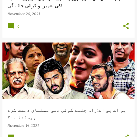
کی تعمیر نو کرائی جائے گی!
November 20, 2021
0
یو اے پی اے:راہ چلتے کوئی بھی مسلمان دہشت گرد
ہوسکتا ہے؟
November 14, 2021