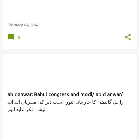
February 04, 2014
0
abidanwar: Rahul congress and modi/ abid anwar/
راہل گاندھی کا جارحانہ تیور : بہت دیر کی مہرباں آتے آتے
تیشہ فکر عابد انور