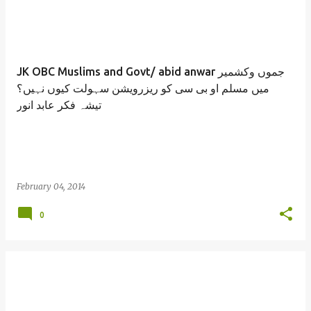
JK OBC Muslims and Govt/ abid anwar جموں وکشمیر
میں مسلم او بی سی کو ریزرویشن سہولت کیوں نہیں؟
تیشہ فکر عابد انور
February 04, 2014
0