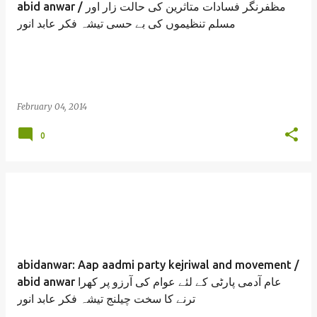
abid anwar / مظفرنگر فسادات متاثرین کی حالت زار اور
مسلم تنظیموں کی بے حسی تیشہ فکر عابد انور
February 04, 2014
0
abidanwar: Aap aadmi party kejriwal and movement /
abid anwar عام آدمی پارٹی کے لئے عوام کی آرزو پر کھرا
ترنے کا سخت چیلنج تیشہ فکر عابد انور