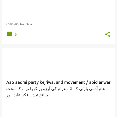
February 04, 2014
0
Aap aadmi party kejriwal and movement / abid anwar
عام آدمی پارٹی کے لئے عوام کی آرزو پر کھرا ترنے کا سخت
چیلنج تیشہ فکر عابد انور