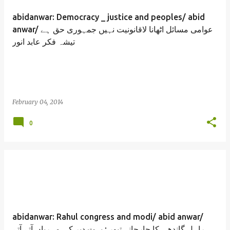
abidanwar: Democracy _ justice and peoples/ abid
anwar/ عوامی مسائل اٹھانا لاقانونیت نہیں جمہوری حق ہے
تیشہ فکر عابد انور
February 04, 2014
0
abidanwar: Rahul congress and modi/ abid anwar/
راہل گاندھی کا جارحانہ تیور : بہت دیر کی مہرباں آتے آتے