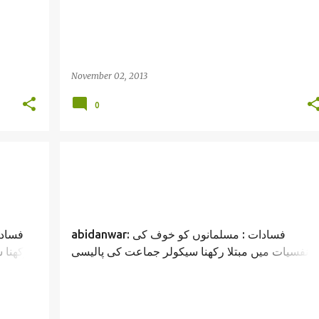
تیشہ فکر عابد انور /lalu prasad yadav verdict and
scam/ abid anwar
November 02, 2013
0
abidanwar: فسادات : مسلمانوں کو خوف کی
فسادا
نفسیات میں مبتلا رکھنا سیکولر جماعت کی پالیسی
رکھنا 
id
تیشہ فکر عابد انور /muzaffar nagar riots and
political parties/ Abid anwar