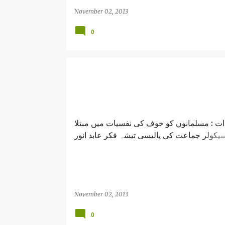
November 02, 2013
0
ت : مسلمانوں کو خوف کی نفسیات میں مبتلا
سیکولر جماعت کی پالیسی تیشہ فکر عابد انور
/muzaffar nagar riots and political part
Abid anwar
November 02, 2013
0