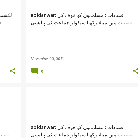
abidanwar: فسادات : مسلمانوں کو خوف کی
لکشمن 
نفسیات میں مبتلا رکھنا سیکولر جماعت کی پالیسی
ar
تیشہ فکر عابد انور /lalu prasad yadav verdict and
scam/ abid anwar
November 02, 2013
0
abidanwar: فسادات : مسلمانوں کو خوف کی
نفسیات میں مبتلا رکھنا سیکولر جماعت کی پالیسی
نفسیا