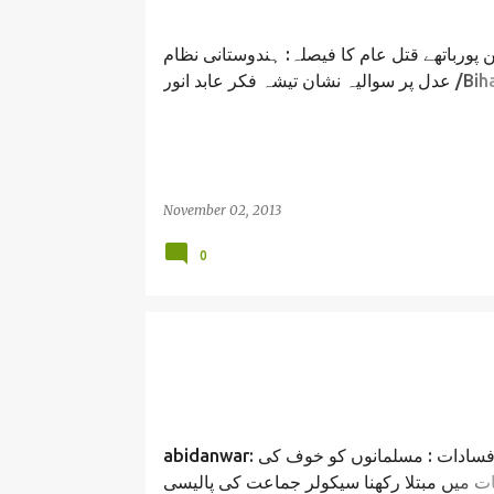
پورباتھے قتل عام کا فیصلہ: ہندوستانی نظام
عدل پر سوالیہ نشان تیشہ فکر عابد انور /Bihar
Lakshmanpur Bathe Massacre/ abid anw
November 02, 2013
0
abidanwar: فسادات : مسلمانوں کو خوف کی
ت میں مبتلا رکھنا سیکولر جماعت کی پالیسی