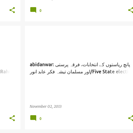
0
abidanwar: پانچ ریاستوں کے انتخابات، فرقہ پرستی
اور مسلمان تیشہ فکر عابد انور/Five State election
r
riots and muslims/ Abid Anwar
November 02, 2013
0