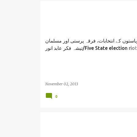
ریاستوں کے انتخابات، فرقہ پرستی اور مسلمان
تیشہ فکر عابد انور/Five State election riots and
muslims/ Abid Anwar
November 02, 2013
0