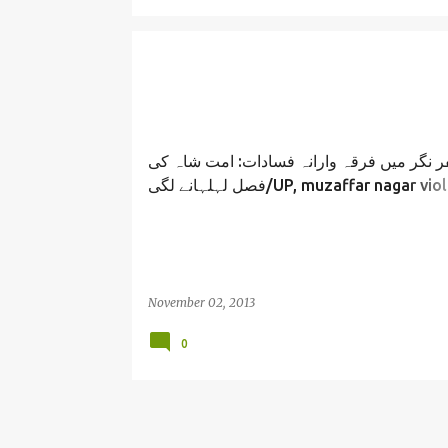
 نگر میں فرقہ وارانہ فسادات: امت شاہ کی
فصل لہلہانے لگی/UP, muzaffar nagar violence
bjp and secularism./ abid anwar
November 02, 2013
0