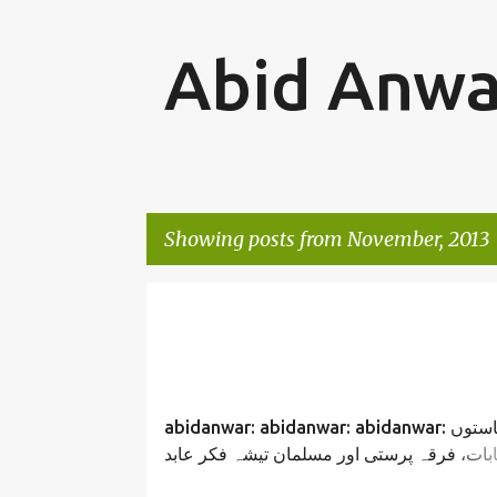
Abid Anwa
Showing posts from November, 2013
P
o
s
t
abidanwar: abidanwar: abidanwar: پانچ ریاستوں
s
ابات، فرقہ پرستی اور مسلمان تیشہ فکر عابد
انور/Five State election riots and muslims/