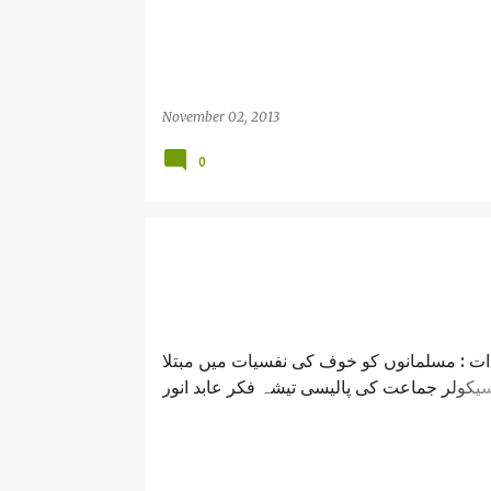
تیشہ فکر عابد انور /lalu prasad yadav verdict and
scam/ abid anwar
November 02, 2013
0
ت : مسلمانوں کو خوف کی نفسیات میں مبتلا
سیکولر جماعت کی پالیسی تیشہ فکر عابد انور
/lalu prasad yadav verdict and scam/ ab
anwar