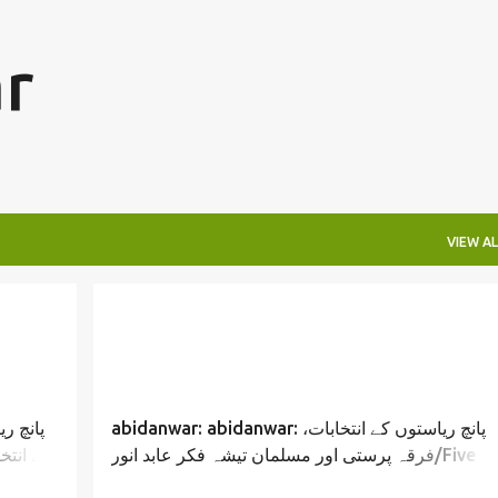
Skip to main content
r
VIEW AL
abidanwar: abidanwar: پانچ ریاستوں کے انتخابات،
فرقہ پرستی اور مسلمان تیشہ فکر عابد انور/Five
کے انتخ
State election riots and muslims/ Abid Anwar