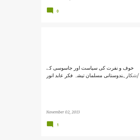
0
خوف و نفرت کی سیاست اور جاسوسی کے
شکارہندوستانی مسلمان تیشہ فکر عابد انور/ Rahul
Gandhi Modi indian politics / Abid Anwa
November 02, 2013
1