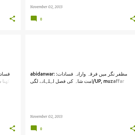
November 02, 2013
0
abidanwar: مظفر نگر میں فرقہ وارانہ فسادات:
فسادا
امت شاہ کی فصل لہلہانے لگی/UP, muzaffar
رکھنا 
ies/
nagar violence bjp and secularism./ abid anwa
November 02, 2013
0