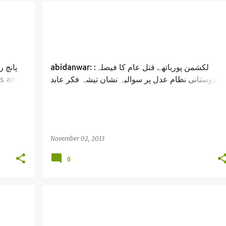
abidanwar: لکشمن پورباتھے قتل عام کا فیصلہ:
پانچ 
ہندوستانی نظام عدل پر سوالیہ نشان تیشہ فکر عابد
انور /Bihar Lakshmanpur Bathe Massacre/ abid
anwar
November 02, 2013
0