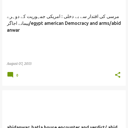
مرسی کی اقتدار سے بے دخلی : امریکی جمہوریت کے دوہرے
پیمانے اجاگر/egypt american Democracy and arms/abid
anwar
August 07, 2013
0
abidanwar: batla house encounter and verdict/ abid