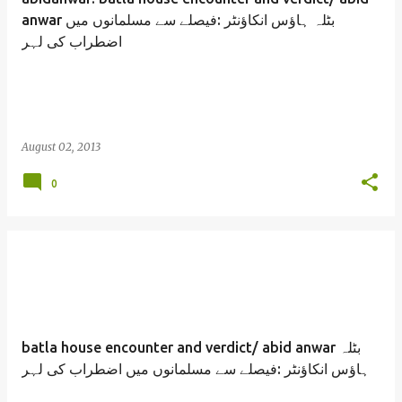
anwar بٹلہ ہاؤس انکاؤنٹر :فیصلے سے مسلمانوں میں
اضطراب کی لہر
August 02, 2013
0
batla house encounter and verdict/ abid anwar بٹلہ
ہاؤس انکاؤنٹر :فیصلے سے مسلمانوں میں اضطراب کی لہر