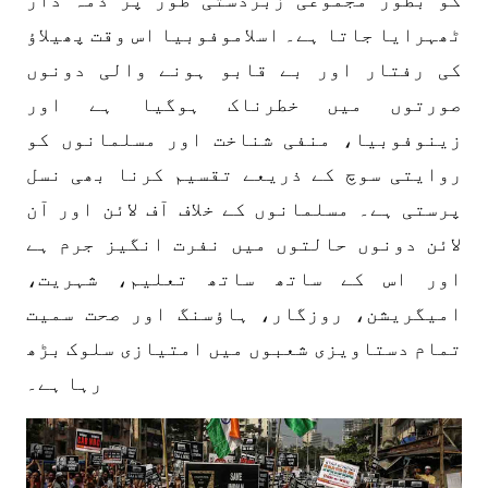
ٹھہرایا جاتا ہے۔ اسلاموفوبیا اس وقت پھیلاؤ
کی رفتار اور بے قابو ہونے والی دونوں
صورتوں میں خطرناک ہوگیا ہے اور
زینوفوبیا، منفی شناخت اور مسلمانوں کو
روایتی سوچ کے ذریعے تقسیم کرنا بھی نسل
پرستی ہے۔ مسلمانوں کے خلاف آف لائن اور آن
لائن دونوں حالتوں میں نفرت انگیز جرم ہے
اور اس کے ساتھ ساتھ تعلیم، شہریت،
امیگریشن، روزگار، ہاؤسنگ اور صحت سمیت
تمام دستاویزی شعبوں میں امتیازی سلوک بڑھ
رہا ہے۔