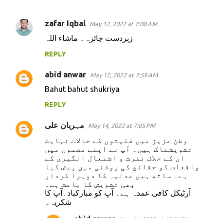
zafar Iqbal
May 12, 2022 at 7:00 AM
C
زبردست جائزہ۔ ماشاء اللہ
o
REPLY
m
m
abid anwar
May 12, 2022 at 7:59 AM
e
Bahut bahut shukriya
n
REPLY
t
s
مہربان علی
May 14, 2022 at 7:05 PM
وطن عزیز میں قلیتوں کے حالات نہایت
تشویشناک ہیں۔ آپ نے اپنے مضمون میں
ان کے خلاف نفرت و اشتعال انگیزی کے
واقعات کو حقائق کی روشنی میں پیش کیا
ہے۔ ساتھ ہیں عدلیہ کا دوہرا کردار
بھی تشویش کا باعث ہے۔
آرٹیکل کافی عمدہ ہے۔ آپ کو مبارکباد۔آپ کا
شکریہ۔