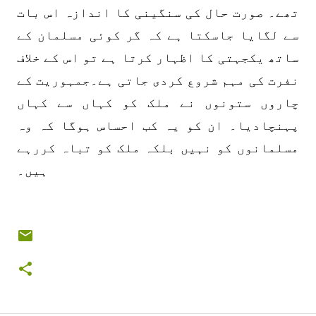
تھے۔ صورت حال کی سنگینی کا اندازہ اس بات
سے لگایا جاسکتا ہے کہ گر کوئی مسلمان کے
ساتھ یکجہتی کا اظہار کرتا ہے تو اس کے خلاف
نفرت کی مہم شروع کردی جاتی ہے۔جمہوریت کے
چاروں ستونوں نے ملک کو کہاں سے کہاں
پہنچادیا۔ ان کو یہ کب احساس ہوگا کہ وہ
مسلمانوں کو نہیں بلکہ ملک کو تباہ کررہے
ہیں۔