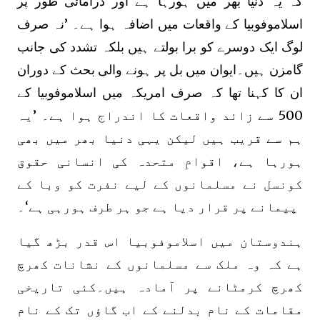
کہ یہ دنیا بھر میں ہورہا ہے اور ڈرامائی طور پر
اسلاموفوبیا کے واقعات میں اضافہ ہوا ہے۔ ’نہ صرف
لوگ ایک دوسرے کو برا بولتے ہیں بلکہ تشدد کی جانب
گامزن ہیں۔ایوان میں بل پر ہونے والی بحث کے دوران
ان کا کہنا تھا کہ صرف امریکہ میں اسلاموفوبیا کے
500 سے زائد واقعات کا اندراج ہوا ہے۔ ’یہ
ہم سے قریب ہیں لیکن یہی دنیا بھر میں بھی
ہورہا ہے، اقوامِ متحدہ کی انسانی حقوق
کونسل نے مسلمانوں کے لیے نفرت کو وبا کے
پیمانے پر قرار دیا ہے جو ہر طرف ہورہی ہے‘۔
ہندوستان میں اسلاموفوبیا اس قدر بڑھ گیا
ہے کہ وہ ملک سے مسلمانوں کے نشانات کھرچ
کھرچ کرمٹانے پر آمادہ ہیں۔کئی تاریخی
مقامات کے نام بدلنے کے اب گاؤں تک کے نام