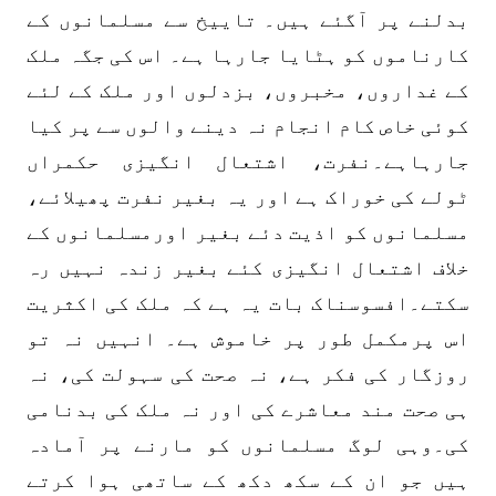
بدلنے پر آگئے ہیں۔ تاییخ سے مسلمانوں کے
کارناموں کو ہٹایا جارہا ہے۔ اس کی جگہ ملک
کے غداروں، مخبروں، بزدلوں اور ملک کے لئے
کوئی خاص کام انجام نہ دینے والوں سے پر کیا
جارہاہے۔نفرت، اشتعال انگیزی حکمراں
ٹولے کی خوراک ہے اور یہ بغیر نفرت پھیلائے،
مسلمانوں کو اذیت دئے بغیر اورمسلمانوں کے
خلاف اشتعال انگیزی کئے بغیر زندہ نہیں رہ
سکتے۔افسوسناک بات یہ ہے کہ ملک کی اکثریت
اس پرمکمل طور پر خاموش ہے۔ انہیں نہ تو
روزگار کی فکر ہے، نہ صحت کی سہولت کی، نہ
ہی صحت مند معاشرے کی اور نہ ملک کی بدنامی
کی۔وہی لوگ مسلمانوں کو مارنے پر آمادہ
ہیں جو ان کے سکھ دکھ کے ساتھی ہوا کرتے