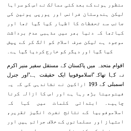
منظور ہونے کے بعد کئی ممالک نے اس کو سراہا
لیکن ہندوستان فرانس اور یورپی یونین کی
جانب سے تحفظات کا اظہار کیا گیا تھا اور
کہاتھا کہ دنیا بھر میں مذہبی عدم برداشت
موجود ہے لیکن صرف اسلام کو الگ کر کے پیش
کیا گیا اور دیگر کو خارج کردیا گیا ہے۔
اقوام متحدہ میں پاکستان کے مستقل سفیر منیر اکرم
نے کہا تھاکہ‘اسلاموفوبیا ایک حقیقت ہے’اور جنرل
اسمبلی کے 193 اراکین نے نشاندہی کی کہ یہ
فینومینا بڑھ رہا ہے اور اس کا ازالہ کرنا
چاہیے۔ ابتدائی کلمات میں کہا کہ
اسلاموفوبیا کے نتائج نفرت انگیز تقریر،
امتیاز اور مسلمانوں کے خلاف جرائم ہیں اور
یہ دنیا کے کئی خطوں میں پھیل رہا ہے۔