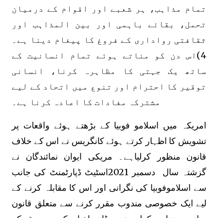
تمام مذاہب، ہر شعبے اور اقوام کے درمیان
تحمل، بقائے باہمی اور بین المذاہب اور
ثقافتی رواداری کے فروغ کا پیغام دینا ہے۔
4)اس دن کو مناتے ہوئے تمام انسانیت کے
ساتھ یک جہتی کا مظاہرہ کرنا، انسانی
توقیر کا احترام اور تنوع میں اتحاد کے لیے
مشترکہ مفادات کا اعادہ کرنا ہے۔
امریکہ میں اسلامو فوبیا کے بڑھتے ہوئے واقعات پر
تشویش کا اظہار کرتے ہوئے کانگریس نے اس کے خلاف
قانون منظور کرلیاہے۔ مریکی ایوان نمائندگان نے
گزشتہ سال دسمبر 2021اسٹیٹ ڈپارٹمنٹ کی جانب
سے اسلاموفوبیا کی نگرانی اور اس کا مقابلہ کرنے کے
لیے ایک خصوصی مندوب مقرر کرنے سے متعلق قانون