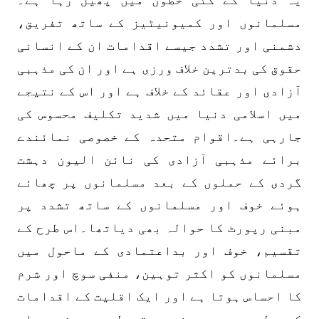
مسلمانوں اور کمیونیٹیز کے ساتھ تفریق،
دشمنی اور تشدد جیسے اقدامات ان کے انسانی
حقوق کی بدترین خلاف ورزی ہے اور ان کی مذہبی
آزادی اور عقائد کے خلاف ہے اور اس کے نتیجے
میں اسلامی دنیا میں شدید تکلیف محسوس کی
جارہی ہے۔اقوام متحدہ کے خصوصی نمائندے
برائے مذہبی آزادی کی نائن الیون دہشت
گردی کے حملوں کے بعد مسلمانوں پر چھائے
ہوئے خوف اور مسلمانوں کے ساتھ تشدد پر
مبنی رپورٹ کا حوالہ بھی دیاتھا۔اس طرح کے
تقسیم، خوف اور بداعتمادی کے ماحول میں
مسلمانوں کو اکثر توہین، منفی سوچ اور شرم
کا احساس ہوتا ہے اور ایک اقلیت کے اقدامات
کو بطور مجموعی زبردستی طور پر ذمہ دار