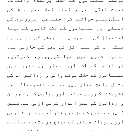
نفرت انگیز مہم، کھلم کھلا قتل عام کی
اپیل،مسلم خواتین کی اجتماعی آبروریزی کی
دھمکی اور مسلمانوں کے خلاف قانون کے بیجا
استعمال کی نہ صرف پردہ پوشی کی جارہی ہے
بلکہ اس کی ہمت افزائی بھی کی جارہی ہے۔
حالیہ دنوں میں جہانگیرپوری، کھرگون،
کرناٹک، گجرات اور دیگر ریاستوں میں
مسلمانوں کے خلاف ہونے والی وارداتیں اس کی
مثال واضح مثال ہیں۔سب سے افسوسناک اور
تشویشناک رویہ عدلیہ اور پولیس کا ہے جو ان
وارداتوں کو نظر انداز کرتی آرہی ہے۔کہیں
کہیں مجرموں کے حق میں نظر آتی ہے۔ رام نومی
اور ہنومان جینتی کے موقع پر متعدد مقامات
پر پولیس کو ہندو شرپسندوں کوآڑ فراہم