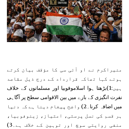
منیراکرم نے او آئی سی کا مؤقف بیان کرتے
ہوئے کہا تھاکہ قرارداد کے درج ذیل مقاصد
ہیں:1)بڑھتا ہوا اسلاموفوبیا اور مسلمانوں کے خلاف
نفرت انگیزی کے بارے میں بین الاقوامی سطح پر آگاہی
میں اضافہ کرنا۔2) واضح پیغام دینا ہے کہ دنیا
ہر قسم کی نسل پرستی، امتیاز، زینوفوبیا،
منفی روایتی سوچ اور توہین کے خلاف ہے۔3)