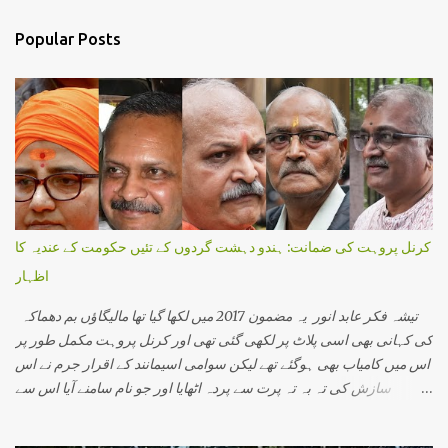
s
t
a
Popular Posts
C
o
m
m
e
n
t
کرنل پروہت کی ضمانت: ہندو دہشت گردوں کے تئیں حکومت کے عندیہ کا
اظہار
تیشہ فکر عابد انور یہ مضمون 2017 میں لکھا گیا تھا مالیگاؤں بم دھماکہ
کی کہانی بھی اسی پلاٹ پر لکھی گئی تھی اور کرنل پروہت مکمل طور پر
اس میں کامیاب بھی ہوگئے تھے لیکن سوامی اسیمانند کے اقرار جرم نے اس
سازش کی تہ بہ تہ پرت سے پردہ اٹھایا اور جو نام سامنے آیا اس سے
دہشت گردی کی ایک نئی کہانی سامنے آئی۔اس میں وہ تمام لوگ شامل
تھے جو ہندوستانی سماج ایک مذہبی گرو، ایک محافظ اور ایک اپدیشک کے