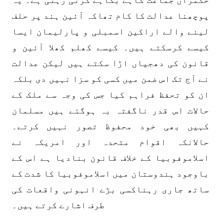
پوچھنا عدالت کا کام تھاکہ آئین ہند پر حلف
لینے والے اراکین اسمبلی و پارلیمان ایسا
کیسے کرسکتے ہیں۔ کیسے کھلم کھلا آئین و
قانون کی دھجیاں اڑا سکتے ہیں لیکن عدالت
نے آج تک اس ضمن میں کسی کو سزا نہیں دی بلکہ
ان کو تحفظ فراہم کیا جس کی وجہ سے ملک کے
حالات اس قدر ناگفتہ بہ ہوگئے ہیں مسلمان
کہیں بھی خود محفوظ تصور نہیں کرتے۔
حالانکہ اقوام متحدہ اور امریکہ نے
اسلاموفوبیا کے خلاف قانون بنادیا ہے اس کے
باوجود ہندوستان میں اسلاموفوبیا کا شدت کے
ساتھ جاری رہناکسی بڑے انہونی واقعات کی
طرف اشارے کرتے ہیں۔