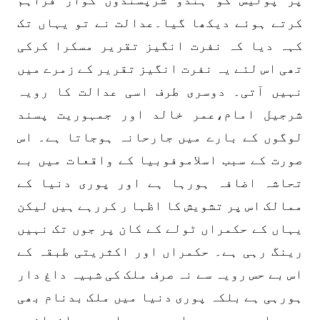
کرتے ہوئے دیکھا گیا۔عدالت نے تو یہاں تک
کہہ دیا کہ نفرت انگیز تقریر مسکرا کرکی
تھی اس لئے یہ نفرت انگیز تقریر کے زمرے میں
نہیں آتی۔ دوسری طرف اسی عدالت کا رویہ
شرجیل امام،عمر خالد اور جمہوریت پسند
لوگوں کے بارے میں جارحانہ ہوجاتا ہے۔ اس
صورت کے سبب اسلاموفوبیا کے واقعات میں بے
تحاشہ اضافہ ہورہا ہے اور پوری دنیا کے
ممالک اس پر تشویش کا اظہا ر کررہے ہیں لیکن
یہاں کے حکمراں ٹولے کے کان پر جوں تک نہیں
رینگ رہی ہے۔ حکمراں اور اکثریتی طبقہ کے
اس بے حس رویہ سے نہ صرف ملک کی شبیہ داغ دار
ہورہی ہے بلکہ پوری دنیا میں ملک بدنام بھی
ہورہا ہے۔ سیاسی، سماجی، انسانی،