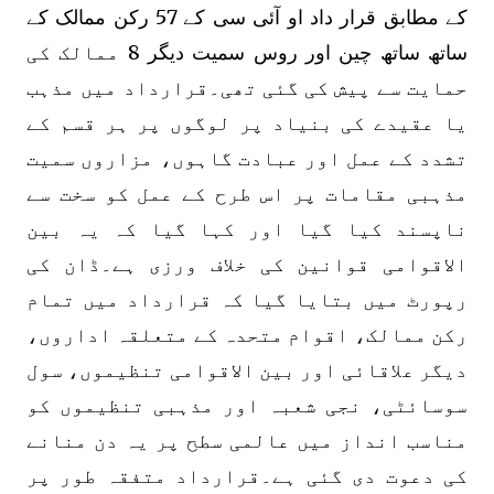
کے مطابق قرار داد او آئی سی کے 57 رکن ممالک کے
ساتھ ساتھ چین اور روس سمیت دیگر 8 ممالک کی
حمایت سے پیش کی گئی تھی۔قرارداد میں مذہب
یا عقیدے کی بنیاد پر لوگوں پر ہر قسم کے
تشدد کے عمل اور عبادت گاہوں، مزاروں سمیت
مذہبی مقامات پر اس طرح کے عمل کو سخت سے
ناپسند کیا گیا اور کہا گیا کہ یہ بین
الاقوامی قوانین کی خلاف ورزی ہے۔ڈان کی
رپورٹ میں بتایا گیا کہ قرارداد میں تمام
رکن ممالک، اقوام متحدہ کے متعلقہ اداروں،
دیگر علاقائی اور بین الاقوامی تنظیموں، سول
سوسائٹی، نجی شعبہ اور مذہبی تنظیموں کو
مناسب انداز میں عالمی سطح پر یہ دن منانے
کی دعوت دی گئی ہے۔قرارداد متفقہ طور پر