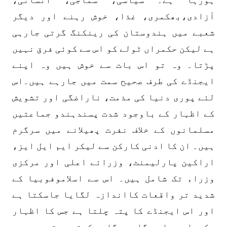
آزادی،بھکمری، غذا، خوش رہنے اور دیگر
شعبے میں ہندوستان کی رینکنگ گرتی جارہی
ہے لیکن حکمراں ٹولے کو اس سے کوئی فرق نہیں
پڑتا۔ وہ تو اس بات سے خوش ہیں وہ اپنے
ایجنڈے کی طرف صحیح سمت میں جارہے ہیں۔اس
لئے پوری دنیا کی مذمت، ناراضگی اور تشویش
کے اظہار کے باوجود شدت پسندہندو جماعتیں
مسلمانوں کے خلاف نفرت پھیلانے میں سرگرم
ہیں۔ ان کا ادنی کارکن سے لیکر ایم ایل ایز،
اراکین پارلیمنٹ، وزرائے اعلی اور مرکزی
وزراء تک شامل ہیں۔ اس سے اسلاموفوبیا کے
شدید تر واقعات کااندازہ لگایا جاسکتا ہے
اور اس ایجنڈے کا پتہ چلتا ہے جس کا اظہار
حکمراں جماعت گاہے بگاہے کرتی رہتی ہے۔ یہ