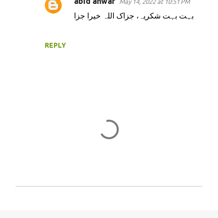
abid anwar
May 14, 2022 at 10:51 PM
بہت بہت شکریہ، جزاک اللہ خیرا جزا
REPLY
P
o