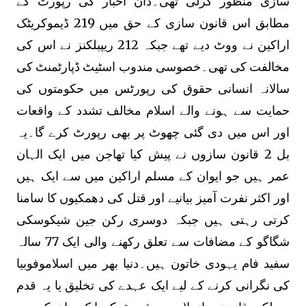
سازی منظور کرلی تھی۔ڈان اخبار کی رپورٹ کے
مطابق اس قانون سازی کے حق میں 219 ڈیموکریٹک
اراکین نے ووٹ دیے تھے جبکہ 212 ریپبلکنز نے اس کی
مخالفت کی تھی۔خصوسی مندوب اسٹیٹ ڈپارٹمنٹ کی
سالانہ انسانی حقوق کی رپورٹس میں حکومتوں کی
حمایت سے ہونے والے اسلام مخالف تشدد کے واقعات
اور اس میں دی گئی چھوٹ پر بھی رپورٹ کرے گا۔یہ
بل 2 قانون سازوں نے پیش کیا تھاجن میں ایک الہان
عمر ہیں جو ایوان کے مسلم اراکین میں سے ایک ہیں
اور اکثر نفرت آمیز بیانیے اور قتل کی دھمکیوں کا سامنا
کرتی رہتی ہیں جبکہ دوسری رکن جین شیکوسکی
شگاگو کے مضافات سے تعلق رکھنے والی ایک 77 سالہ
سفید فام یہودی خاتون ہیں۔دنیا بھر میں اسلاموفوبیا
کی نگرانی کرنے کے لیے ایک عہدے کی تخلیق یا یہ قدم