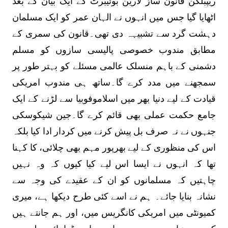
ریپبلکن قانون ساز لارین بوئیبرٹ کے ایک بیان کے بعد
اٹھایا گیا جس میں انہوں نے الہان عمر کو ایک مسلمان
دہشت گرد سے تشبیہہ دی تھی۔قانون کی سمری کے
مطابق مندوب خصوصی پالیسی سازوں کو مسلم
دشمنی کے باہم منسلک عالمی مسئلے کو بہتر طور پر
سمجھنے میں مدد کرے گا۔ساتھ ہی مندوب امریکی
قیادت کے لیے دنیا بھر میں اسلاموفوبیا سے لڑنے کے ایک
جامع حکمت عملی بھی قائم کرے گا۔جین شیکوسکی
جنہوں نے نہ صرف بل پیش کرنے میں کردار ادا کیا بلکہ
اس کی منظوری کے لیے بھرپور مہم بھی چلائی، کا کہنا
تھا کہ انہوں نے ایسا اس لیے کیا کیوں کہ وہ نہیں
چاہتیں کہ مسلمانوں کو ان کے عقیدے کی وجہ سے
نشانہ بنایا جائے۔ ہم نے اسے کئی طرح دیکھا ہے، میری
کمیونٹی میں امریکی کانگریس میں، اور ہم جانتے ہیں