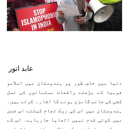
عابد انور
دنیا میں خاص طور پر ہندوستان میں اسلامو
فوبیا کے بڑھتے واقعات مسلمانوں کی نسل
کشی کی جانب گامزن ہونے کا اشار ہ کرتے ہیں۔
ہندوستان میں اس کی روک تھام کیلئے اس ضمن
میں کوئی قدم نہیں اٹھایا جارہاہے۔ اس کے
برعکس مسلمانوں کے خلاف پرتشدد واقعات،