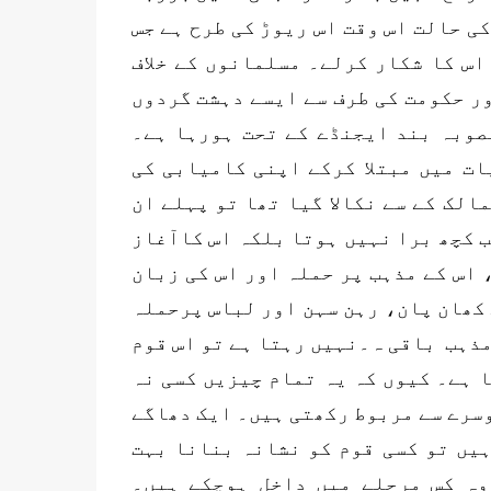
ی حالت اس وقت اس ریوڑ کی طرح ہے جس
اس کا شکار کرلے۔ مسلمانوں کے خلاف
ور حکومت کی طرف سے ایسے دہشت گردوں
صوبہ بند ایجنڈے کے تحت ہورہا ہے۔
ت میں مبتلا کرکے اپنی کامیابی کی
لک کے سے نکالا گیا تھا تو پہلے ان
ب کچھ برا نہیں ہوتا بلکہ اس کاآغاز
، اس کے مذہب پر حملہ اور اس کی زبان
 کھان پان، رہن سہن اور لباس پرحملہ
مذہب باقی ہ۔نہیں رہتا ہے تو اس قوم
 ہے۔ کیوں کہ یہ تمام چیزیں کسی نہ
وسرے سے مربوط رکھتی ہیں۔ ایک دھاگے
یں تو کسی قوم کو نشانہ بنانا بہت
وہ کس مرحلے میں داخل ہوچکے ہیں۔