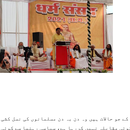
کے جو حالات ہیں وہ دن بہ دن مسلمانوں کی نسل کشی 
وئی مقابلہ نہیں کررہا ہے، سیاسی رہنما سے کوئی 