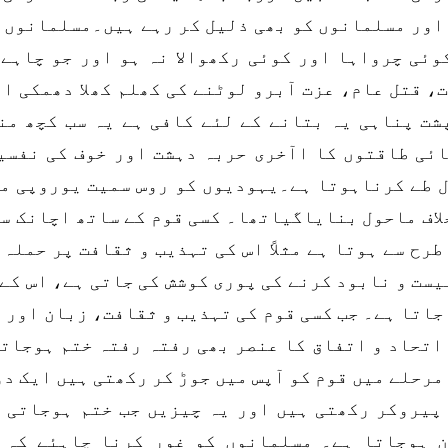
اور مسلمانوں کو بھی ذلیل کر رہے ہیں۔مسلمانوں ک
وئی چرواہا اور کوئی رکھوالا نہ ہو اور جو چاہے 
، قتل عام، عزت آبرو لوٹنے کی کھلم کھلا دھمکی ا
شت پناہی یہ بتانے کے لئے کافی ہے یہ سب کچھ من
ئی طاقتوں کا اآخری حربہ دہشت اور خوف کی نفسیا
 طے کرناہوتا ہے۔یہودیوں کو روس سمیت یوروپی مما
لاف ماحول بنایاگیاتھا۔ کسی قوم کے ساتھ اچانک س
طرح سے ہوتا ہے مثلاً اس کی تہذیب و ثقافت پر حملہ
یست و نابود کرنے کی پوری کوشش کی جاتی ہے، اس کے
جاتا ہے۔ جب کسی قوم کی تہذیب و ثقافت، زبان اور 
اتحاد و اتفاق کا عنصر بھی رفتہ رفتہ ختم ہوجاتا
مرحلے میں قوم کو آپس میں جوڑ کر رکھتی ہیں ایک د
پیروکر رکھتی ہیں اور یہ چیزیں جب ختم ہوجاتی ہ
 ہوجاتا ہے۔ مسلمانوں کو غور کرنا چاہئے کہ 