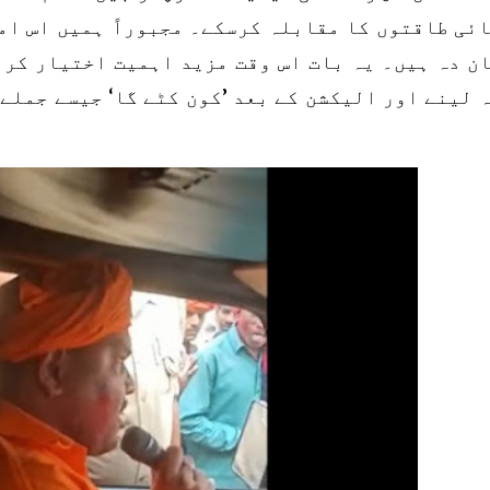
ئی طاقتوں کا مقابلہ کرسکے۔ مجبوراً ہمیں اس ام
ن دہ ہیں۔ یہ بات اس وقت مزید اہمیت اختیار کرل
 لینے اور الیکشن کے بعد ’کون کٹے گا‘ جیسے جملے