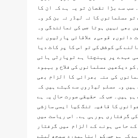
سب سے بڑا نقصان تو یہ ہے کہ ان کا
تو مسلمانوں کا نہ لیڈر نہ بن کر وہ
یں بھی نہیں ہوتا جس کی نمائندگی وہ
 دانوں، قومی، علاقائی پارٹیوں نے
لنے کی کوشش کی تو اس کا پر کاٹ دیا
ی عہدے پر پہنچتا ہے توپارٹی ہائی
کو دیکھیں مسلمانوں کی فلاح و بہبود
مانوں کی منہ بھرائی کا الزام بھی
 ہیں وہ مسلم لیڈروں سے کہتے ہیں کہ
ہم ہیں۔ جب کہ حقیقی صورت حال یہ ہے
جوانوں کا قافیہ تنگ کیا ایسی سازشی
کی گرفتاری ہورہی ہے۔ اس ریاست میں
کے حامی ہونے کے الزام میں گرفتار
ہے کہ ہم جس کو اپناہمدرد سمجھ لیتے