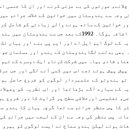
چلانے، عورتوں کی بے عزتی کرنے اور ان کا جنسی ا
ی وجہ سے ہندوستان میں خواتین کے خلاف جرائم میں
ر خواتین کے ساتھ ہونے والی زیادتی کو شامل کرل
گنا اضافہ ہوگا۔ 1992کے بعد جب سے ہندوست
ہ کے لوگ ایم ایل اے اور ایم پی بنے اور یہاں تک 
 بھی بدلنے لگاہندوستان کے ہندو اور مسلمان جو 
نا، شادی بیاہ میں شرکت کرنا، ایک دوسرے کے تہوا
پیش پیش ہوتے تھے اس میں کمی آنے لگی اور جب مر
تو ہندوتو کے علمبردار لوگوں کو فروغ حاصل ہوا
ہ کے سہارے آگے بڑھاتھا اور اس نظریہ کو پھیلان
ی، تعلیمی اورخلاقی سطح پر گراوٹ کا دور شروع ہ
ر کا پس منظر جرائم سے تھا گرچہ یہاں کا ہندو س
انہ پس منظر کی وجہ سے ان کے لہجے میں جرائم کی
ات ہوئے لیکن ہندو سماج نے ایسے لوگوں کو ہیرو 