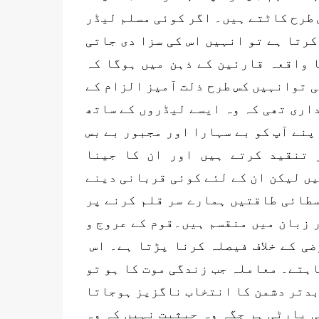
 طرح کاٹتے ہیں۔ اگر کوئی مسلم لیڈر
کرتا ہے تو انہیں اس کی سزا دی جاتی
 واقعہ قارئین کے ذہن میں ہوگا کہ
ی توانہیں کس طرح ذلت آمیز الزام کے
اری تھی کہ وہ ایسے لیڈروں کے ساتھ
پنے آپ کو بے سہارا اور مجبور بے بس
 تنقید کرتے ہیں اور ان کا جینا
ں لیکن ان کے لئے کوئی قربانی دینے
سطائی طاقتیں ہمارے سر قلم کرنے پر
ر زبان میں منقسم ہیں۔قوم کے عروج و
ضی کے خلاف فیصلہ کرنا پڑتا ہے۔ اس
اہتے۔ معاملہ جب زندگی موت کا ہو تو
 بدتر دشمن کا انتخاب ناگزیز ہوجاتا
 پارٹی ہر جگہ وہ حیثیت نہیں کہ وہ