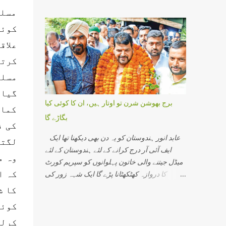
رویہ دیکھیں خواہ وہ مرکزی حکومت کا ہو یا
کو پکڑ لیں گے اور کیس حل ہوجائے گا۔ مالیگاؤں
مسلم
ریاستی حکومتوں کا یہ شعر بھرپور عکاسی کرتا
میں عین شب برات کی شام میں مہاراشٹر کے
ہے۔ مسلمان جدوجہد کررہے ہیں لیکن حکومت
کوئی
مالیگاؤں میں 29 ستمبر2006 کو موٹر سائیکل کے
کے سر جوں تک نہیں رینگ رہی ہے اس کی ایک
علاق
ذریعے بم...
وجہ یہ ہے جدوجہد اوردھواں دھارتقریر کرنے
کرتے
والوں میں سے بعض لوگ چندسکوں کے عوض اپنا
ایمان فروخت کرچکے ہوتے ہیں۔ اگرایسا نہیں
مسلم
ہوتا تو کوئی وجہ نہیں کہ مسلمانوں کامسئلہ حل
گیا۔
نہ ہو اورحکومت گھٹنے نہ ٹیک دے۔ شاہ بانو کیس
برج بھوشن شرن تو اوتار ہیں، ان کا کوئی کیا
کمان
کے سلسلے میں راجیوگاندھی جب کہ وہ دوتہائی
بگاڑے گا
سے زائد نشستوں کے ساتھ حکومت کررہے تھے
کی ف
جھکنا پڑا تھا۔ اس لئے کہ اس وقت مولانا منت اللہ
عابد انور ہندوستان کو یہ دن بھی دیکھنا تھا ایک
لگتا
رحمانی ، قاضی مجاہد الاسلام قاسمی
ایف آئی آر درج کرانے کے لئے ہندوستان کے لئے
وہ م
اورمولاناابوالحسن علی ندوی میاں رحم اللہ جیسے
میڈل جیتنے والی خاتون پہلوانوں کو سپریم کورٹ
بلند پایہ کے عالم دین اوررہنماموجودتھے جنہوں نے
کہ ا
کا دروازہ کھٹکھٹانا پڑے گا ایک شہہ زور کی
بے خطر اوربے لوث ہوکر تحریک کی قیادت کی
حمایت میں ہندوسماج کے سادھو سنت سڑکوں پر
کا ش
تھی اور نتیجہ سامنے آیا تھا۔ لیکن اس وقت
نکلیں گے، انہیں پھول مالاؤں سے لادھ دیں گے، ان
کوئی
ہندوستان میں مسلم رہنماؤں کے جو حالات ہیں
کی حمایت میں جے سری رام کے نعرے لگائیں گے۔
ان میں سے کسی پر آنکھ بندکر اعتماد نہیں
کرلی
یہ سب دیکھ کر جموں و کشمیر کی کٹھوعہ کی