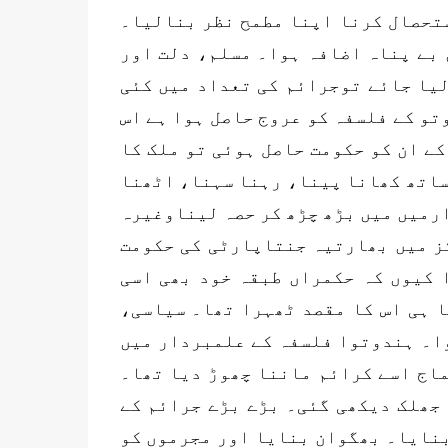
ستحصال کرنا اپنا مطمح نظر بنالیا۔
 بے پناہ اضافہ ہوا۔ مسلم، دلت اور
یا جائے توجرائم کی تعداد میں کئی
ان میں ہندوتو کے فلسفہ کو عروج حاصل ہوا ہے اس
کے ان کو حکومت حاصل ہوئی تو ملک کا
ساتھ کھانا پینا، رہنا سہنا، اٹھنا
رمیں میں بڑھ چڑھ کر حصہ لیناوغیرہ
کز میں بھارتیہ جنتاپارٹی کی حکومت
 کیوں کہ حکمراں طبقہ خود بھی اسی
ا ہی اس کا مقصد ٹھہرا تھا۔ سیاسی،
وا۔ ہندوتوا فلسفہ کے علمبردار میں
ماج اسے کرائم ماننا چھوڑ دیا تھا۔
 جھلک دیکھی گئی۔ بڑے بڑے جرائم کے
بنایا۔ بھگوان بنایا اور مجرموں کو