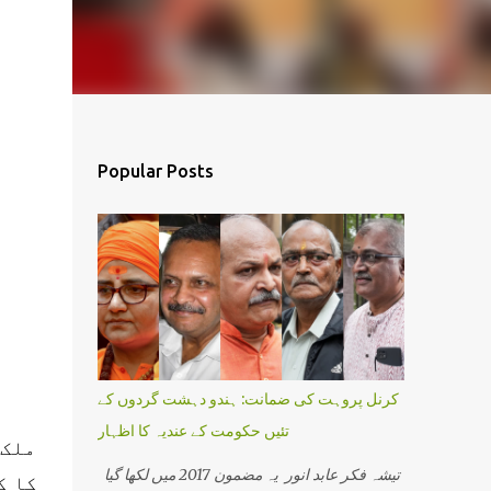
Popular Posts
کرنل پروہت کی ضمانت: ہندو دہشت گردوں کے
تئیں حکومت کے عندیہ کا اظہار
ملک 
تیشہ فکر عابد انور یہ مضمون 2017 میں لکھا گیا
کا ک