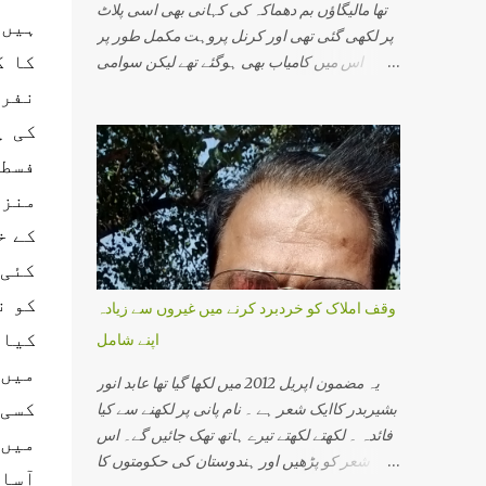
تھا مالیگاؤں بم دھماکہ کی کہانی بھی اسی پلاٹ
ہیں 
پر لکھی گئی تھی اور کرنل پروہت مکمل طور پر
کا ک
اس میں کامیاب بھی ہوگئے تھے لیکن سوامی
اسیمانند کے اقرار جرم نے اس سازش کی تہ بہ تہ
نفرت
پرت سے پردہ اٹھایا اور جو نام سامنے آیا اس سے
کی پ
دہشت گردی کی ایک نئی کہانی سامنے آئی۔اس
فسطا
میں وہ تمام لوگ شامل تھے جو ہندوستانی سماج
ایک مذہبی گرو، ایک محافظ اور ایک اپدیشک کے
منزل
طور پرجانے جاتے تھے۔ اس میں پرگیہ سنگھ ٹھاکر،
کے خ
کرنل پروہت، سوامی اسیمانند اور آر ایس ایس
کئی 
سے وابستہ کئی سینئر پرچارک شامل تھے۔
ہندوستانی انتظامی اور سیکورٹی مشنری کی
کو ن
وقف املاک کو خردبرد کرنے میں غیروں سے زیادہ
سب سے افسوسناک بات یہ ہے کہ وہ کسی ہندو
کیا 
اپنے شامل
کو دہشت گرد تسلیم نہیں کرتی۔ ان کے خیال میں
میں 
دہشت گردی کے واقعات صرف مسلم نوجوان ہی
یہ مضمون اپریل 2012 میں لکھا گیا تھا عابد انور
انجام دیتے ہیں۔ ورنہ کیا وجہ ہے کہ ہر چھوٹی
کسی 
بشیربدر کاایک شعر ہے ۔ نام پانی پر لکھنے سے کیا
بڑی بات پر نظر رکھنے والی خفیہ ایجنسی کو
فائدہ ۔ لکھتے لکھتے تیرے ہاتھ تھک جائیں گے۔ اس
میں 
دھماکے کے بارے میں کچھ معلوم نہیں ہوتایا وہ
شعر کو پڑھیں اور ہندوستان کی حکومتوں کا
آسان
جان بوجھ کر انجان بن جاتے ہیں کہ کسی مسلمان