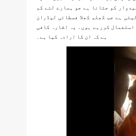
یدوار کو جتانا ہے جو ہمارے لئے کم
یتی ہے جب کھلم کھلا فسطائی لیڈران
 استعمال کررہے ہوں۔ یہ اشارہ کافی
ہے کہ ان کا ارادہ کیا ہے۔