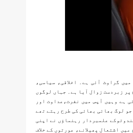
میں گراوٹ آئی ہے۔ اخلاقی، سیاسی،
پر زبردست زوال آیا ہے۔ جہاں لوگوں
ی ہے وہیں آپس میں نفرت،عداوت اور
جو لوگ بھائی بھائی کی طرح رہتے تھے
ہندوتوکے علمبردار رہنماؤں نے اپنی
میں اشتعال پھیلانے، عورتوں کے خلاف