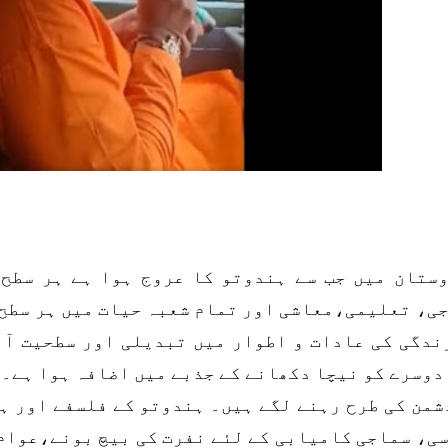
ستان میں جب سے ہندوتو کا عروج ہوا ہے ہر سطح 
ی، تعلیمی،معاشی اور تمام شعبہ حیات میں ہر سطح 
ندگی کی عادات و اطوار میں تبدیلی اور سطحیت آئ
دوسرے کو نیچا دکھانے کے جذبے میں اضافہ ہوا ہے۔ 
شمن کی طرح رہنے لگے ہیں۔ ہندوتو کے فلسفے اور 
ی، سماجی کامیابی کے لئے نفرت کی بیچ بونے،عوام 