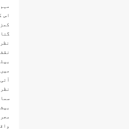
مہم 
اس ک
کمزو
نظری
نقشہ
بیٹھ
میں 
آئی 
نظری
سماج
بیشت
مجرم
واقع