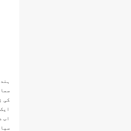
ہندو
سماج
کی ز
ایک 
اب د
سیاس