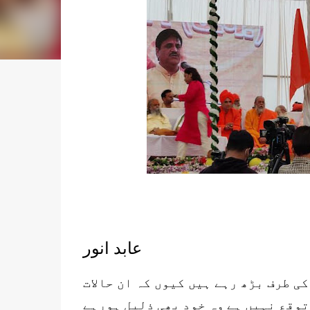
عابد انور
کی طرف بڑھ رہے ہیں کیوں کہ ان حالات
توقع نہیں ہے وہ خود بھی ذلیل ہورہے