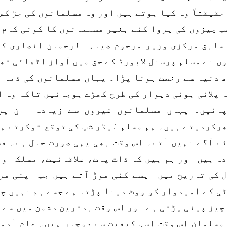
حقیقتاً وہ کیا ہوتے ہیں اور وہ مسلمانوں کی جڑ کس
ب چیزوں کی پروا کئے بغیر مسلمانوں کا کوئی کام 
سابق مرکزی وزیر مرحوم ضیاء الرحمان انصاری کا
ں نے مسلم پرسنل لابورڈ کے حق میں آواز اٹھائی تھ
 دنیا سے رخصت ہونا پڑا۔ یہاں مسلمانوں کی ذمہ د
 پلائی ہوئی دیوار کی طرح کھڑے ہوجائیں تاکہ وہ ا
ائیں۔ یہاں مسلمانوں غیروں سے زیادہ ان پر
رکردیتے ہیں۔ ہم مسلم لیڈر شپ کی توقع توکرتے ہی
ے آگے نہیں آتے۔ اس وقت بھی یہی صورت حال ہے۔ ف
ہ ہیں اور ہم ہیں کہ ذات پات، علاقائیت، مسلک او
 کی تاریخ میں ایسے کئی موڑ آتے ہیں جب اپنی مر
ی کے امیدوار کو ووٹ دینا پڑتا ہے جسے ہم نہیں چ
چیز پینی پڑتی ہے اور اس وقت بدترین دشمن میں سے
مسلمان اس وقت اسی کیفیت سے دوچار ہیں۔ عام آدمی