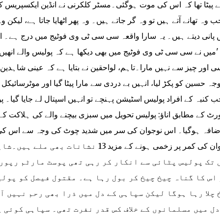
 پیٹا تھا کہ اس کی موت ہوگئی۔مسٹر کلکرنی نے انڈین ایکسپریس کو ب
ب وہ تھانے آتے ہیں تو وہ گر جاتے ہیں۔ وہ پھر اٹھایا جاتا ہے، لیکن 
ں پانی دیتے ہیں۔ یہ سارا واقعہ سی سی ٹی وی فوٹیج میں درج ہے۔ ا
'میں نے سی سی ٹی وی فوٹیج میں بھی دیکھا ہے کہ پولیس والے انھیں د
 اور چیز سے نہیں مارا۔تاہم، لواحقین نے بتایا ہے کہ عینی شاہدین ن
جہ حسین کو پکڑ لیا، انہیں بے دردی سے مارا پیٹا گیا اور موٹرسائیکل 
ب کنبہ کے افراد پولیس اسٹیشن پہنچے تو انہیں اسپتال لے جایا گیا۔
رٹ کے مطابق اناؤ: پولیس تحویل میں سبزی بیچنے والے کی ہلاکت 
ضافہ ہوگیا۔ اس نوجوان کی سر میں شدید چوٹ کی وجہ سے اس کی 
نوجوان کی کمر پر زخمی ہونے کے مزید 13 
 تک پولیس پٹائی سے انکار کر رہی تھی پوسٹ مارٹم رپورٹ
اس کا گناہ چیخ چیخ کر بول رہا ہے۔ مقتول فیصل کو پولی
 چلا رہا ہوگا لیکن سپاہی کے دل میں ذرا بھی رحم نہیں 
دل میں مسلمانوں کے خلاف کس قدر نفرت تھی۔ سپاہی کوئی پ