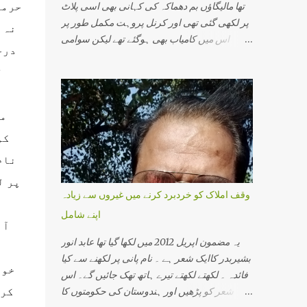
حرمت
تھا مالیگاؤں بم دھماکہ کی کہانی بھی اسی پلاٹ
پر لکھی گئی تھی اور کرنل پروہت مکمل طور پر
نہ 
اس میں کامیاب بھی ہوگئے تھے لیکن سوامی
درج
اسیمانند کے اقرار جرم نے اس سازش کی تہ بہ تہ
ل
پرت سے پردہ اٹھایا اور جو نام سامنے آیا اس سے
دہشت گردی کی ایک نئی کہانی سامنے آئی۔اس
ن
میں وہ تمام لوگ شامل تھے جو ہندوستانی سماج
می
ایک مذہبی گرو، ایک محافظ اور ایک اپدیشک کے
کو
طور پرجانے جاتے تھے۔ اس میں پرگیہ سنگھ ٹھاکر،
کرنل پروہت، سوامی اسیمانند اور آر ایس ایس
نام
سے وابستہ کئی سینئر پرچارک شامل تھے۔
پر ل
ہندوستانی انتظامی اور سیکورٹی مشنری کی
وقف املاک کو خردبرد کرنے میں غیروں سے زیادہ
سب سے افسوسناک بات یہ ہے کہ وہ کسی ہندو
اپنے شامل
کو دہشت گرد تسلیم نہیں کرتی۔ ان کے خیال میں
آب
دہشت گردی کے واقعات صرف مسلم نوجوان ہی
یہ مضمون اپریل 2012 میں لکھا گیا تھا عابد انور
ہ
انجام دیتے ہیں۔ ورنہ کیا وجہ ہے کہ ہر چھوٹی
بشیربدر کاایک شعر ہے ۔ نام پانی پر لکھنے سے کیا
خون
بڑی بات پر نظر رکھنے والی خفیہ ایجنسی کو
فائدہ ۔ لکھتے لکھتے تیرے ہاتھ تھک جائیں گے۔ اس
دھماکے کے بارے میں کچھ معلوم نہیں ہوتایا وہ
کرس
شعر کو پڑھیں اور ہندوستان کی حکومتوں کا
جان بوجھ کر انجان بن جاتے ہیں کہ کسی مسلمان