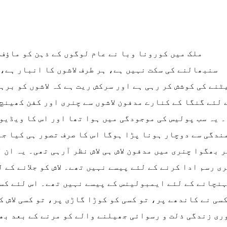
ملک میں کورونا وبا نے عام لوگوں کے ذہن کو ماؤف
سنبھالنے کی سکت نہیں ہے، ہر طرف لاشوں کا انبار ہے،
ٹنے کی کوشش کر رہی ہے اور سرکش ریت ہے کہ لاشوں کو بر
 لئے گنگا کے کنارے مدفون لاشوں سے چنری اور کفن کھینچ 
 یہ سب پولیس کی موجودگی میں ہوا تھا اور اس کا ویڈیو 
ندگی سے دوچار ہونا پڑا ہوگا اس کا صرف تصور ہی کیا جا
 بھگوا چنری میں مدفون لاش ہی لاش نظر آرہی تھی۔ یہ ان 
ی رسم ادا کرنے کے لئے پیسے نہیں تھے۔ لاش کو جلانے کے
نچانے کے لئے ایمبولینس کے پیسے نہیں تھے۔ اس لئے کسی
سی نے کاندھے پر، تو کسی کو کوڑا گاڑی پر، تو کسی لاش ک
ری زندگی ذلت و رسوائی جھیلنے والے کو مرنے کے بعد بھی