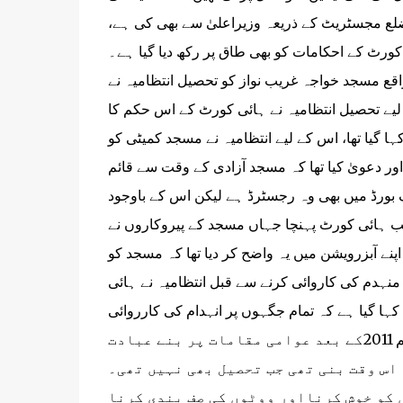
ضلع مجسٹریٹ کے ذریعہ وزیراعلیٰ سے بھی کی ہے،
ورٹ کے احکامات کو بھی طاق پر رکھ دیا گیا ہے۔
ع مسجد خواجہ غریب نواز کو تحصیل انتظامیہ نے
 لیے تحصیل انتظامیہ نے ہائی کورٹ کے اس حکم کا
ا گیا تھا، اس کے لیے انتظامیہ نے مسجد کمیٹی کو
ور دعویٰ کیا تھا کہ مسجد آزادی کے وقت سے قائم
ف بورڈ میں بھی وہ رجسٹرڈ ہے لیکن اس کے باوجود
جب ہائی کورٹ پہنچا جہاں مسجد کے پیروکاروں نے
پنے آبزرویشن میں یہ واضح کر دیا تھا کہ مسجد کو
نہدم کی کاروائی کرنے سے قبل انتظامیہ نے ہائی
ا گیا ہے کہ تمام جگہوں پر انہدام کی کارروائی
کووڈ-19 کے باعث 31 مئی تک ملتوی کر دی جائے۔ ہائی کورٹ کا حکم 2011کے بعد عوامی مقامات پر بنے عبادت
اس وقت بنی تھی جب تحصیل بھی نہیں تھی۔
 کو خوش کرنااور ووٹوں کی صف بندی کرنا