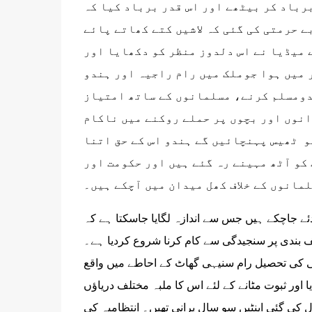
رباد کر بیٹھے اور اس قدر برباد کیا کہ
ے حرمتی کی گئی کہ لاشیں کتے کھاتے پائے
 میڈیا نے اس دلدوز منظر کو دکھایا اور
 میں ہوا جوملک میں رام راجیہ اور ہندو
ندومسلم کرنے، مسلمانوں کے ساتھ امتیاز
نوں اور بچوں پر حملے روکنے میں ناکام
و ٹھیس پہنچائیں گے ہندو اس کے حق اتنا
و آٹھ مہینے رہ گئے ہیں اور حکومت اور
ئے جاچکے ہیں جس سے اندازہ لگایا جاسکتا ہے کہ
 بندی پر سنجیدگی سے کام کرنا شروع کردیا ہے۔
ی کی تحصیل رام سنیہی گھاٹ کے احاطے میں واقع
ی 2021 کورات میں منہدم کردیا اور ثبوت مٹانے کے لئے اس کا ملبہ مختلف دریاؤں
 کی گئی اینٹیں سو سال پرانی تھیں۔ انتظامیہ کی