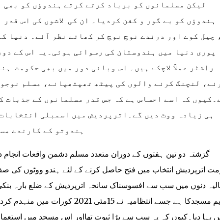
لیکن مسلمانوں کو برباد کرتے کرتے ہندوؤں کو بھی ب
ہندوؤں کو بے گور و کفن کردیا۔ ان کی لاشوں کی اس قدر ب
 چیل کوے اور درندے نوچ نوچ کر کھاتے نظر آئے۔ دنیا کے
پوری دنیا میں ہندوستان کی رسوائی ہوئی۔یہ اس کے دور
راشٹر عملاً لاچکے ہیں۔ اس وبائی دور میں بھی حکومت ہ
نے، لنچنگ کرنے والوں کی پیٹھ تھپتھپانے، مسلم نوجوا
۔کیوں کہ اسے احساس ہے کہ جس قدر مسلمانوں کے جذبات ک
ہی زیادہ ووٹ دیں گے۔اترپردیش میں اسمبلی انتخابات ک
ہندوتو کے کارندے مسلمانوں کے خلاف کھل میدان میں آچکے ہیں۔
گزشتہ دو تین ہفتوں کے دوران متعدد مسلم دشمن واقعات انجام د
ت اترپردیش انتخاب میں فتح حاصل کرنے کے لئے ہندو ووٹوں کی صف
لیہ دنوں میں سب سے افسوسناک سانحہ اترپردیش کے ضلع بارہ بنک
قدیم مسجدکا ہے جسے انتظامیہ نے 15مئ
ں بہا دیا۔کیوں کہ یہ سب سے بڑا ثبوت تھااور اس مسجد میں استعمال