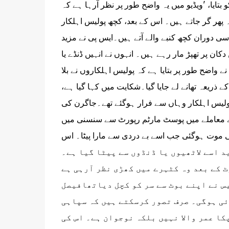
تایا، 'ویڈیو میں یہ واضح طور پر نظر آرہا ہے کہ
وہ پھر گر جاتے ہیں۔ اس کے بعد، کچھ پولیس اہلکار
سی دوران کچھ کنبے والے آتے ہیں۔ایس پی نے مزید
کان پر تھپڑ مار رہے ہیں۔ انہوں نے انہیں ڈنڈے یا
ے واضح طور پر بتایا ہے کہ پولیس اہلکاروں نے بلا
کے ذریعہ تھانے لے جایا گیا۔شکایت میں کہا گیا ہے،
 پولیس اہلکار وہاں سے فرار ہوگئے تھے۔جاگرن کی
کے معاملے میں پوسٹ مارٹم رپورٹ سے سنسنی میں
موت ہوگئی جب اسے بے دردی سے مارا پیٹا۔ اس
نشانات بھی ملے ہیں۔شاید اسے لاٹھیوں یا ڈنڈوں سے پیٹا گیا ہے۔
 کے بعد وہ کٹہرے میں کھڑی نظر آرہی ہے
س نے اپنے بوٹ سے سر کو کچل دیاتھافیصل
آئی ہوگی۔ صرف تصور کرسکتے ہیں کہ سپاہی
کا عمر والا نہیں بلکہ نوجوان ہے۔ اس کی