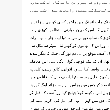
ہندوؤں کا ہیرو بن جائے گا۔ اس کے علاوہ
 تک ماب لنچنگ میں ماخوذ کسی کو بھی سزا نہیں
کیوں کہ اس کے پیچھے پارٹی، انتظامیہ کھڑی ہے۔
نر آصف اپنے دو کزنز کے ساتھ دوپہر سوہنا دوا لینے جارہا تھا۔ رات
 اور اس کے بھائیوں کو گھیر لیا۔ موٹر سائیکل سے
ٹکرانے کے بعد، تینوں زمین پر گر پڑے اور پھر تینوں پر لاٹھیوں سے حملہ کردیا۔ آصف موقع پر ہی دم توڑ گیا، جبکہ 2 دیگر شدید
ھا۔ ان کے بیٹے کو بھی گولی لگی ہے۔ اس معاملے
ے یہ واقعہ کیا ہے وہ آڈوانی، کالو، رشی، کلدیپ،
ر کھیڑا خلیل پور سے تھا۔آصف خاں کے قاتلوں میں
 انعقاد کیاجس میں پچاس ہزار سے زائد لوگ کورونا
ال امونے کھلم کھلا چیلنج کیا اور آصف کے قتل کو
ن کے حق میں کھڑے ہونے کی اپیل کی۔کرنی سینا کی
ی جس میں ملزمین کے حق میں بی جے پی کے منتری