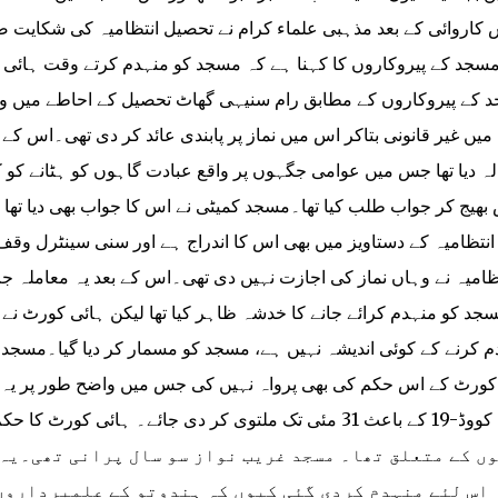
 کاروائی کے بعد مذہبی علماء کرام نے تحصیل انتظامیہ کی شکایت 
سجد کے پیروکاروں کا کہنا ہے کہ مسجد کو منہدم کرتے وقت ہائی ک
 کے پیروکاروں کے مطابق رام سنیہی گھاٹ تحصیل کے احاطے میں واق
میں غیر قانونی بتاکر اس میں نماز پر پابندی عائد کر دی تھی۔اس کے
لہ دیا تھا جس میں عوامی جگہوں پر واقع عبادت گاہوں کو ہٹانے کو کہ
بھیج کر جواب طلب کیا تھا۔مسجد کمیٹی نے اس کا جواب بھی دیا تھا ا
انتظامیہ کے دستاویز میں بھی اس کا اندراج ہے اور سنی سینٹرل وق
ظامیہ نے وہاں نماز کی اجازت نہیں دی تھی۔اس کے بعد یہ معاملہ 
جد کو منہدم کرائے جانے کا خدشہ ظاہر کیا تھا لیکن ہائی کورٹ نے ا
م کرنے کے کوئی اندیشہ نہیں ہے، مسجد کو مسمار کر دیا گیا۔مسجد م
کورٹ کے اس حکم کی بھی پرواہ نہیں کی جس میں واضح طور پر یہ کہ
ں کے متعلق تھا۔ مسجد غریب نواز سو سال پرانی تھی۔یہ 
اس لئے منہدم کردی گئی کیوں کہ ہندوتو کے علمبرداروں