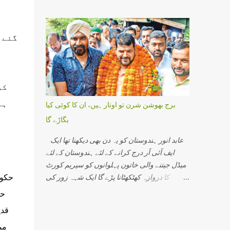
رویہ دیکھیں خواہ وہ مرکزی حکومت کا ہو یا
کو پکڑ لیں گے اور کیس حل ہوجائے گا۔ مالیگاؤں
ریاستی حکومتوں کا یہ شعر بھرپور عکاسی کرتا
میں عین شب برات کی شام میں مہاراشٹر کے
ہے۔ مسلمان جدوجہد کررہے ہیں لیکن حکومت
مالیگاؤں میں 29 ستمبر2006 کو موٹر سائیکل کے
گئے،
کے سر جوں تک نہیں رینگ رہی ہے اس کی ایک
ذریعے بم...
وجہ یہ ہے جدوجہد اوردھواں دھارتقریر کرنے
والوں میں سے بعض لوگ چندسکوں کے عوض اپنا
ایمان فروخت کرچکے ہوتے ہیں۔ اگرایسا نہیں
کر
ہوتا تو کوئی وجہ نہیں کہ مسلمانوں کامسئلہ حل
نہ ہو اورحکومت گھٹنے نہ ٹیک دے۔ شاہ بانو کیس
ہے
برج بھوشن شرن تو اوتار ہیں، ان کا کوئی کیا
کے سلسلے میں راجیوگاندھی جب کہ وہ دوتہائی
بگاڑے گا
سے زائد نشستوں کے ساتھ حکومت کررہے تھے
جھکنا پڑا تھا۔ اس لئے کہ اس وقت مولانا منت اللہ
عابد انور ہندوستان کو یہ دن بھی دیکھنا تھا ایک
رحمانی ، قاضی مجاہد الاسلام قاسمی
ایف آئی آر درج کرانے کے لئے ہندوستان کے لئے
اورمولاناابوالحسن علی ندوی میاں رحم اللہ جیسے
میڈل جیتنے والی خاتون پہلوانوں کو سپریم کورٹ
بلند پایہ کے عالم دین اوررہنماموجودتھے جنہوں نے
حکوم
کا دروازہ کھٹکھٹانا پڑے گا ایک شہہ زور کی
بے خطر اوربے لوث ہوکر تحریک کی قیادت کی
حمایت میں ہندوسماج کے سادھو سنت سڑکوں پر
حا
تھی اور نتیجہ سامنے آیا تھا۔ لیکن اس وقت
نکلیں گے، انہیں پھول مالاؤں سے لادھ دیں گے، ان
ہندوستان میں مسلم رہنماؤں کے جو حالات ہیں
کی حمایت میں جے سری رام کے نعرے لگائیں گے۔
ان میں سے کسی پر آنکھ بندکر اعتماد نہیں
می
یہ سب دیکھ کر جموں و کشمیر کی کٹھوعہ کی