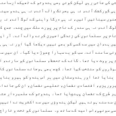
ی کی جاتی رہی لیکن کوئی بھی ہندوتو کے ٹھیکدارسامنے 
ہی گورکشک آئے، نہ ہی بجرنگ والے آئے، نہ ہی ہندو سینا
نوں سینائیں آئیں، نہ ہی درگا واہنی کے لوگ آئے، نہ ر
وگ آئے، نہ ہی مندر کے نام پر پورے ملک میں چندہ جمع ک
ام پر مسلمانوں کی زندگی اجیرن کرنے والے آئے۔ آر ای
ں ہے،ان میں سے کسی کو بھی نہیں دیکھا گیا اور نہ ہی 
ئی سامنے آئے۔ سب کو بے سہارا چھوڑ دیا گیا۔ ان میں سے
 پر ووٹ دیا تھا۔ گائے کے تحفظ، مسلمانوں کو مارنے، ان
یڈروں کو منتخب کیا تھا۔ کچھ بھی ہوجائے مسلمانوں کا ب
بنایا تھا اور ہندوستان میں ہر اس ہندو کو ہیرو بنای
روریزی، اقتصادی نقصان، تعلیمی نقصان، ان کی جائداد 
ر طرح کے نقصان پہنچایا تھا۔ ہندوتو کے علمبردار جتن
 سے سنے ہوئے ہیں لیکن ہندوؤں میں سے اکثریت نے انہی
ی سونپی،اس امید کے ساتھ وہ مسلمانوں کو تخت و تاراج 