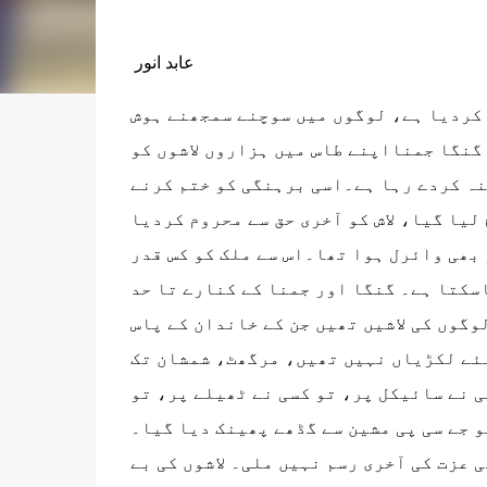
عابد انور
 کردیا ہے، لوگوں میں سوچنے سمجھنے ہوش
 گنگا جمنااپنے طاس میں ہزاروں لاشوں کو
ہنہ کردے رہا ہے۔اسی برہنگی کو ختم کرنے
لیا گیا، لاش کو آخری حق سے محروم کردیا
بھی وائرل ہوا تھا۔اس سے ملک کو کس قدر
سکتا ہے۔ گنگا اور جمنا کے کنارے تا حد
لوگوں کی لاشیں تھیں جن کے خاندان کے پاس
 لئے لکڑیاں نہیں تھیں، مرگھٹ، شمشان تک
 نے سائیکل پر، تو کسی نے ٹھیلے پر، تو
و جے سی پی مشین سے گڈھے پھینک دیا گیا۔
 عزت کی آخری رسم نہیں ملی۔ لاشوں کی بے