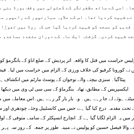
ا۔ اسی کے ساتھ مظفرنگر کے کھتولی میں وقف بورڈ بنی 
نے شہید کردیا تھا۔ اس کے علاوہ سہارنپور کے رامپور من
 قدیم کو مسجد کو شہید کردیا گیا جب کہ روڈ میں تھوڑا 
جد شہید کردی۔ گزشتہ ایک ماہ کے دوران متعدد مساجد، م
لیس حراست میں قتل کا واقعہ اتر پردیش کے ضلع اناؤ کے بانگرمؤ 
 نے کورونا کرفیو کی خلاف ورزی کے الزام میں حراست میں لیا۔ فیصل
پیٹاگیا۔ سبزی بیچنے والے نوجوان کے پوسٹ مارٹم میں انکشاف 
 تحت مقدمہ درج کیا گیا ہے، جس میں کانسٹیبل وجئے چودھری اور 
نے والا فیصل حسین کو پولیس نے مبینہ طور پر جمعہ کے روز سہ پہر 