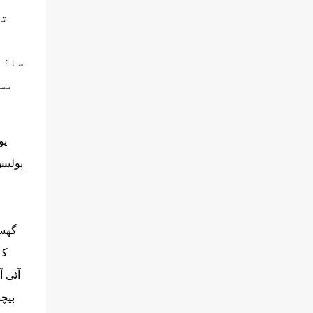
تھ
سالہ
مس
پو
پولیس
کے
بیچ