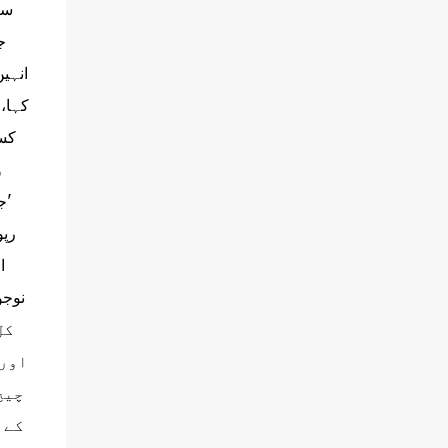
سے
ج
انہی
کہا، 
کسی
و
'ج
رپو
ا
کل
اور 
چیخ
کے 