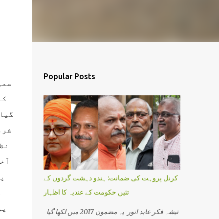
Popular Posts
سمی
کے
گیا۔
شرم
نظر
آخر
پہ
کرنل پروہت کی ضمانت: ہندو دہشت گردوں کے
ک
تئیں حکومت کے عندیہ کا اظہار
پو
تیشہ فکر عابد انور یہ مضمون 2017 میں لکھا گیا