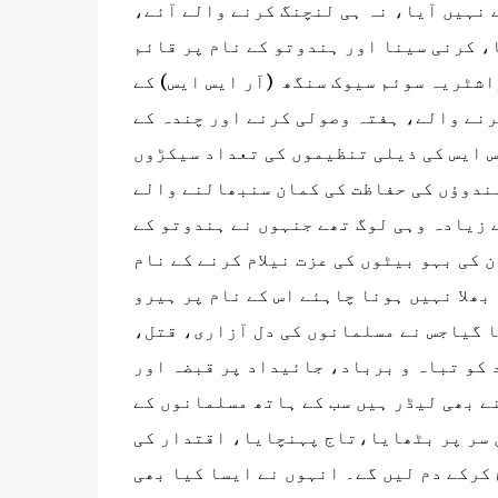
نہیں آیا، نہ ہی لنچنگ کرنے والے آئے،
، کرنی سینا اور ہندوتو کے نام پر قائم
اشٹریہ سوئم سیوک سنگھ (آر ایس ایس) کے
رنے والے، ہفتہ وصولی کرنے اور چندہ کے
س ایس کی ذیلی تنظیموں کی تعداد سیکڑوں
ہندوؤں کی حفاظت کی کمان سنبھالنے والے
 زیادہ وہی لوگ تھے جنہوں نے ہندوتو کے
 کی بہو بیٹوں کی عزت نیلام کرنے کے نام
ھلا نہیں ہونا چاہئے اس کے نام پر ہیرو
ا گیاجس نے مسلمانوں کی دل آزاری، قتل،
کو تباہ و برباد، جائیداد پر قبضہ اور
ے بھی لیڈر ہیں سب کے ہاتھ مسلمانوں کے
ں سر پر بٹھایا،تاج پہنچایا، اقتدار کی
کرکے دم لیں گے۔ انہوں نے ایسا کیا بھی