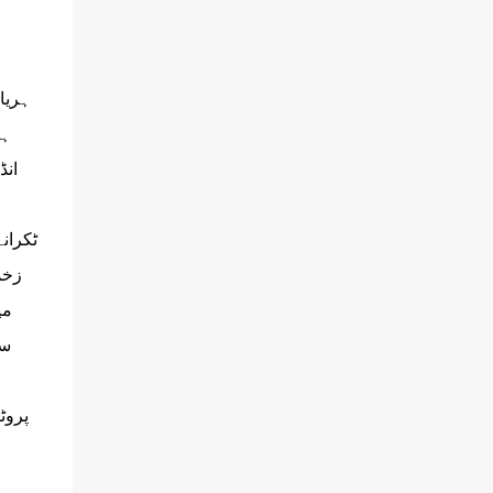
ن
ہریا
ہو
زخم
می
سن
پروٹ