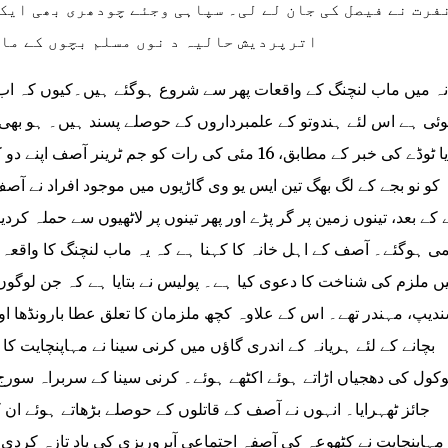
فرت نے فیصل کی جان لے لی۔ سپاہی وجئے چودھری بھی ایک 
اترپردیش حالیہ د نوں مسلم بچوں کے ماب لنچنگ کے متعدد واقعات پیش آچکے ہیں۔
نہ میں ماب لنچنگ کے واقعات پھر سے شروع ہوگئے ہیں۔کیوں کہ اب
ئی ہے اس لئے ہندوتو کے علمبرداروں کے حوصلے پسند ہیں۔ ہو بھی 
انڈیا ٹوڈے کی خبر کے مطابق، 16 مئی کی رات کو جم ٹری
کو نو بجے کے لگ بھگ تین ایس یو وی گاڑیوں میں موجود افراد نے آصف
ی ہوگئے۔ آصف کے اہل خانہ کا کہنا ہے کہ یہ ماب لنچنگ کا واقعہ ت
ں ملزم کی شناخت کا دعوی کیا ہے۔ پولیس نے بتایا ہے کہ جن لوگوں ن
دیپ، مہندر تھے۔ اس کے علاوہ کچھ ملزمان کا تعلق عطا بارونڈھا او
بچانے کے لئے ہریانہ کے اندری گاؤں میں کرنی سینا نے مہاپنچایت کا
وکول کی دھجیاں اڑاتے ہوئے اکٹھے ہوئے۔ کرنی سینا کے سربراہ سورج پ
جائز ٹھہرایا۔ انہوں نے آصف کے قاتلوں کے حوصلے بڑھاتے ہوئے ا
مہاپنچایت نے کٹھوعہ کی آصفہ اجتماعی آبروریزی کی یاد تازہ کرد