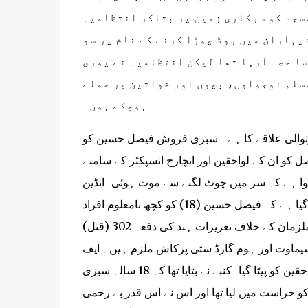
مسجد کو سرکاری زمین پر بتاکر انتظامیہ
یہاران میں روڈ چوڑا کرنے کے نام پر سو
سا حصہ آرہا تھا لیکن انتظامیہ نے پوری
سلم نوجواوں، بچوں اور خواتین پر حملے
ہوچکے ہوں۔
کوتوالی علاقے کا ہے۔ سبزی فروش فیصل حسین کو
 کو ان کے لواحقین اور انچارج انسپکٹر کے سامنے
ہوا ہے کہ سر میں چوٹ لگنے سے موت ہوئی۔انڈین
ایکسپریس کے مطابق، تھانہ بنگرماؤ کے سی سی ٹی وی میں دیکھا گیا ہے کہ فیصل حسین (18) کو کچھ نامعلوم افراد
گھسیٹتے ہوئے لے جا رہے ہیں۔ وہ بار بار گر رہے ہیں۔اس معاملے میں ملزمان کے خلاف تعزیرات ہند کی دفعہ 302 (قتل)
سیماوت اور ہوم گارڈ ستی پرکاش ملزم ہیں۔ ایف
آئی آر میں یہ الزام لگایا گیا ہے کہ انچارج انسپکٹر کے سامنے متوفی کے لواحقین کو پیٹا گیا۔کنبے نے بتایا تھا کہ 18 سالہ سبزی
کو حراست میں لیا تھا اور اس نے اس قدر بے رحمی