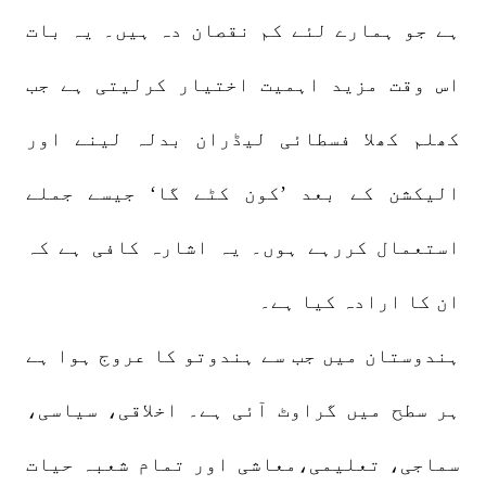
ہے جو ہمارے لئے کم نقصان دہ ہیں۔ یہ بات
اس وقت مزید اہمیت اختیار کرلیتی ہے جب
کھلم کھلا فسطائی لیڈران بدلہ لینے اور
الیکشن کے بعد ’کون کٹے گا‘ جیسے جملے
استعمال کررہے ہوں۔ یہ اشارہ کافی ہے کہ
ان کا ارادہ کیا ہے۔
ہندوستان میں جب سے ہندوتو کا عروج ہوا ہے
ہر سطح میں گراوٹ آئی ہے۔ اخلاقی، سیاسی،
سماجی، تعلیمی،معاشی اور تمام شعبہ حیات