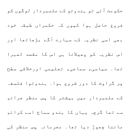
حکومت آئی تو ہندوتو کے علمبردار لوگوں کو
فروغ حاصل ہوا کیوں کہ حکمراں طبقہ خود
بھی اسی نظریہ کے سہارے آگے بڑھاتھا اور
اس نظریہ کو پھیلانا ہی اس کا مقصد ٹھہرا
تھا۔ سیاسی، سماجی، تعلیمی اورخلاقی سطح
پر گراوٹ کا دور شروع ہوا۔ ہندوتوا فلسفہ
کے علمبردار میں بیشتر کا پس منظر جرائم
سے تھا گرچہ یہاں کا ہندو سماج اسے کرائم
ماننا چھوڑ دیا تھا۔ مجرمانہ پس منظر کی