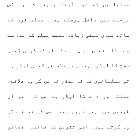
مسلمانوں کو غور کرنا چاہئے کہ وہ کس
مرحلے میں داخل ہوچکے ہیں۔ مسلمانوں کے
ساتھ یہاں منفی زیادہ مثبت پہلو کم ہے۔ سب
سے بڑا نقصان تو یہ ہے کہ ان کا کوئی قومی
سطح کا لیڈر نہیں ہے۔ علاقائی کوئی لیڈر ہے
تو مسلمانوں کا نہ لیڈر نہ بن کر وہ علاقے،
مسلک اور ذات کا لیڈر ہے جس کا اثر ان
طبقوں میں بھی نہیں ہوتا جس کی نمائندگی
وہ کرتے ہیں۔ اسی تفریق کا فائدہ اٹھاکر