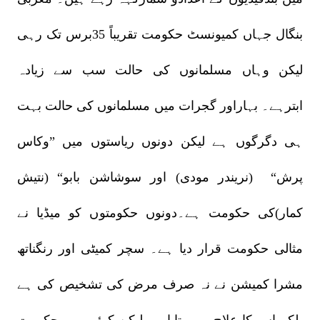
بنگال جہاں کمیونسٹ حکومت تقریباً 35برس تک رہی
لیکن وہاں مسلمانوں کی حالت سب سے زیادہ
ابترہے۔ بہاراور گجرات میں مسلمانوں کی حالت بہت
ہی دگرگوں ہے لیکن دونوں ریاستوں میں ”وکاس
پرش“ (نریندر مودی) اور سوشاشن بابو“ (نتیش
کمار)کی حکومت ہے۔دونوں حکومتوں کو میڈیا نے
مثالی حکومت قرار دیا ہے۔ سچر کمیٹی اور رنگناتھ
مشرا کمیشن نے نہ صرف مرض کی تشخیص کی ہے