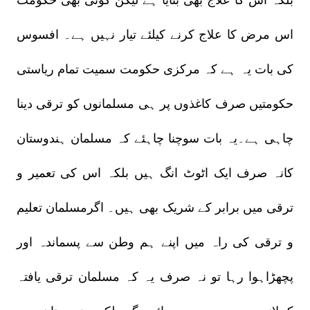
بلکہ اس کا علاج بھی بتایا ہے لیکن کوئی بھی حکومت
اس مرض کا علاج کرنے کیلئے تیار نہیں ہے۔ افسوس
کی بات یہ ہے کہ مرکزی حکومت سمیت تمام ریاستی
حکومتیں صرف کاغذوں پر ہی مسلمانوں کو ترقی دینا
چاہی ہے۔یہ بات سوچنا چاہئے کہ مسلمان ہندوستان
کانہ صرف ایک اٹوٹ انگ ہیں بلکہ اس کی تعمیر و
ترقی میں برابر کے شریک بھی ہیں۔ اگرمسلمان تعلیم
و ترقی کی راہ میں اپنے ہم وطن سے پسماندہ اور
پچھڑاہوا رہا تو نہ صرف یہ کہ مسلمان ترقی یافتہ