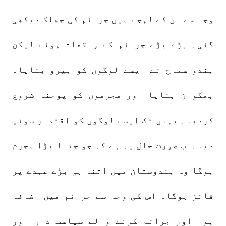
وجہ سے ان کے لہجے میں جرائم کی جھلک دیکھی
گئی۔ بڑے بڑے جرائم کے واقعات ہوئے لیکن
ہندو سماج نے ایسے لوگوں کو ہیرو بنایا۔
بھگوان بنایا اور مجرموں کو پوجنا شروع
کردیا۔ یہاں تک ایسے لوگوں کو اقتدار سونپ
دیا۔اب صورت حال یہ ہے کہ جو جتنا بڑا مجرم
ہوگا وہ ہندوستان میں اتنا ہی بڑے عہدے پر
فائز ہوگا۔ اس کی وجہ سے جرائم میں اضافہ
ہوا اور جرائم کرنے والے سیاست داں اور