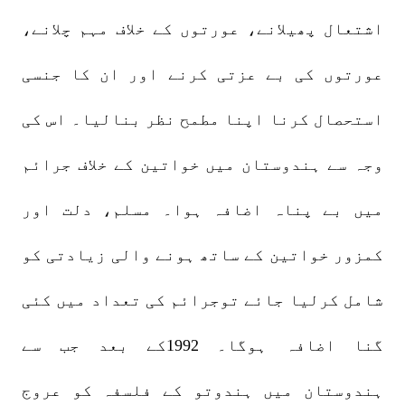
اشتعال پھیلانے، عورتوں کے خلاف مہم چلانے،
عورتوں کی بے عزتی کرنے اور ان کا جنسی
استحصال کرنا اپنا مطمح نظر بنالیا۔ اس کی
وجہ سے ہندوستان میں خواتین کے خلاف جرائم
میں بے پناہ اضافہ ہوا۔ مسلم، دلت اور
کمزور خواتین کے ساتھ ہونے والی زیادتی کو
شامل کرلیا جائے توجرائم کی تعداد میں کئی
گنا اضافہ ہوگا۔ 1992کے بعد جب سے
ہندوستان میں ہندوتو کے فلسفہ کو عروج