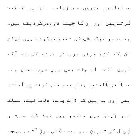
مسلمانوں غیروں سے زیادہ ان پر تنقید
کرتے ہیں اور ان کا جینا دوبھرکردیتے ہیں۔
ہم مسلم لیڈر شپ کی توقع توکرتے ہیں لیکن
ان کے لئے کوئی قربانی دینے کیلئے آگے
نہیں آتے۔ اس وقت بھی یہی صورت حال ہے۔
فسطائی طاقتیں ہمارے سر قلم کرنے پر آمادہ
ہیں اور ہم ہیں کہ ذات پات، علاقائیت، مسلک
اور زبان میں منقسم ہیں۔قوم کے عروج و
زوال کی تاریخ میں ایسے کئی موڑ آتے ہیں جب