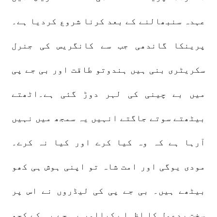
عہدہ سنبھالنے کے بعد کرنا شروع کردیا ہے۔
پرینکا گاندھی جب سے کانگریس کی جنرل
سکریٹری بنی ہیں ہندوتو طاقت اور بی جے پی
میں بے چینی کی لہر دوڑ گئی ہے۔اٹھتے
بیٹھتے سوتے جاگتے انہیں یہ سمجھ میں نہیں
آرہا ہے کہ وہ کیا کرے اور کیا نہ کرے۔
مودی یوگی اور امت شاہ تو اپنی ہوش ہی کھو
بیٹھے ہیں۔ بی جے پی کی لیڈروں نے اس پر
سخت ردعمل کا اظہا رکیااور بی جے پی کے کچھ