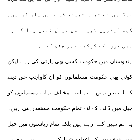
لیڈروں نے تو بدتمیزی کی حدیں پار کردیں۔
کچھ لیڈروں کویہ بھی خیال نہیں رہا کہ وہ
بھی عورت کے کوکھ سے ہی جنم لیا ہے۔
ہندوستان میں حکومت کسی بھی پارٹی کی رہے لیکن
کوئی بھی حکومت مسلمانوں کو ان کاواجب حق دینے
کے لئے تیار نہیں ہے۔ البتہ مختلف بہانے مسلمانوں کو
جیل میں ڈالنے کے لئے تمام حکومت مستعدرہتی ہیں۔
یہ ہم نہیں کہہ رہے ہیں بلکہ تمام ریاستوں میں جیل
میں بندقیدیوں کے اعدادو شمارکہہ رہے ہیں۔ مغربی