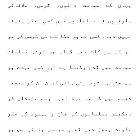
یہاں کے سیاست دانوں، قومی، علاقائی
پارٹیوں نے مسلمانوں میں کسی لیڈر پنپنے
نہیں دیا۔ کسی نے پر نکالنے کی کوشش کی تو
اس کا پر کاٹ دیا گیا۔ جب کوئی مسلمان
سیاست میں قدم رکھتا ہے اور کسی عہدے پر
پہنچتا ہے توپارٹی ہائی کمان ان کو سمجھا
دیتے ہیں کہ وہ خود اور اپنے خاندان کو
دیکھیں مسلمانوں کی فلاح و بہبود کی فکر
حکومت چھوڑ دیں۔قومی سیاسی پارٹی جس پر