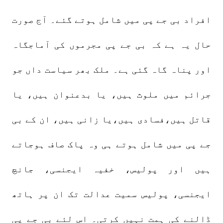
افراد بی جے پی میں شامل ہوتے گئے۔ آج صورت
حال یہ ہے کہ بی جے پی مجرموں کی آماجگاہ
اور پناہ گاہ گئی ہے۔ ملک بھر سیاست داں جو
جرائم میں ملوث ہیں، یا بدعنوان ہیں، یا
قاتل ہیں،فسادی ہیں،یا زانی ہیں، ان کے بی
جے پی میں شامل ہوتے ہی وہ پاک صاف ہوجاتے
ہیں اور پولیس، خفیہ ایجنسی، جانچ
ایجنسی، پولیس سمیت عدالت تک ان پر ہاتھ
ڈالنے کی ہمت نہیں کرتی۔ اس لئے بی جے پی