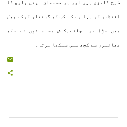
طرح گامزن ہیں اور ہر مسلمان اپنی باری کا
انتظار کر رہا ہے کہ کب کو گرفتار کرکے جیل
میں سڑا دیا جائے۔کاش مسلمانوں نے سکھ
بھائیوں سے کچھ سبق سیکھا ہوتا۔
C
o
m
m