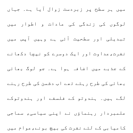
میں ہر سطح پر زبردست زوال آیا ہے۔ جہاں
لوگوں کی زندگی کی عادات و اطوار میں
تبدیلی اور سطحیت آئی ہے وہیں آپس میں
نفرت،عداوت اور ایک دوسرے کو نیچا دکھانے
کے جذبے میں اضافہ ہوا ہے۔ جو لوگ بھائی
بھائی کی طرح رہتے تھے اب دشمن کی طرح رہنے
لگے ہیں۔ ہندوتو کے فلسفے اور ہندوتوکے
علمبردار رہنماؤں نے اپنی سیاسی، سماجی
کامیابی کے لئے نفرت کی بیچ بونے،عوام میں