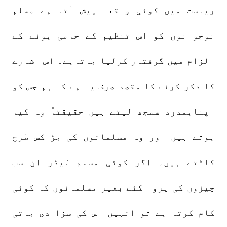
ریاست میں کوئی واقعہ پیش آتا ہے مسلم
نوجوانوں کو اس تنظیم کے حامی ہونے کے
الزام میں گرفتار کرلیا جاتاہے۔ اس اشارے
کا ذکر کرنے کا مقصد صرف یہ ہے کہ ہم جس کو
اپناہمدرد سمجھ لیتے ہیں حقیقتاً وہ کیا
ہوتے ہیں اور وہ مسلمانوں کی جڑ کس طرح
کاٹتے ہیں۔ اگر کوئی مسلم لیڈر ان سب
چیزوں کی پروا کئے بغیر مسلمانوں کا کوئی
کام کرتا ہے تو انہیں اس کی سزا دی جاتی