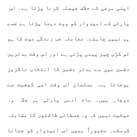
اپنی مرضی کے خلاف فیصلہ کرنا پڑتا ہے۔ اس
پارٹی کے امیدوار کو ووٹ دینا پڑتا ہے جسے
ہم نہیں چاہتے۔ معاملہ جب زندگی موت کا ہو
تو کڑی چیز پینی پڑتی ہے اور اس وقت بدترین
دشمن میں سے بدتر دشمن کا انتخاب ناگزیز
ہوجاتا ہے۔ مسلمان اس وقت اسی کیفیت سے
دوچار ہیں۔ عام آدمی پارٹی ہر جگہ وہ
حیثیت نہیں کہ وہ فسطائی طاقتوں کا مقابلہ
کرسکے۔ مجبوراً ہمیں اس امیدوار کو جتانا