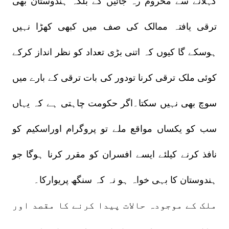
کہلانے سے محروم رہ جائیں گے بلکہ ہندوستان بھی
ترقی یافتہ ممالک کی صف میں کبھی کھڑا نہیں
ہوسکے گا کیوں کہ اتنی بڑی تعداد کو نظر انداز کرکے
کوئی ملک ترقی کرنا تودور کی بات ترقی کے بارے میں
سوچ بھی نہیں سکتا۔اگر حکومت چاہتی ہے کہ یہاں
سب کو یکساں مواقع ملے تو پروگرام اوراسکیم کو
نافذ کرنے کیلئے ایسے افسران کو مقرر کرنا ہوگا جو
ہندوستان کا بہی خواہ ہو نہ کہ سنگھ پریوارکا۔
ملک کے موجودہ حالات پیدا کرنے کا مقصد اور