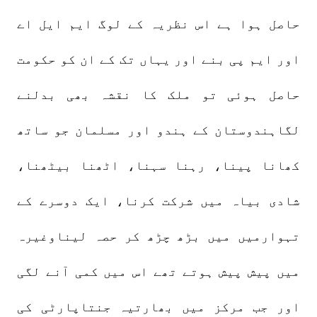
حاصل ہوا ہے اس نظریہ کے لوگ ایم ایل اے
اور ایم پی بنے اور یہاں تک کے ان کو حکومت
حاصل ہوئی تو ملک کا نقشہ بھی بدلنے
لگاہندوستان کے ہندو اور مسلمان جو ساتھ
کھانا پینا، رہنا سہنا، اٹھنا بیٹھنا،
شادی بیاہ میں شرکت کرنا، ایک دوسرے کے
تہوارمیں میں بڑھ چڑھ کر حصہ لیناوغیرہ
میں پیش پیش ہوتے تھے اس میں کمی آنے لگی
اور جب مرکز میں بھارتیہ جنتاپارٹی کی