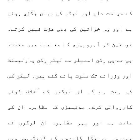
کے سیاست داں اور لیڈر کی زبان بگڑی ہوئی
ہے اور وہ خواتین کی بھی عزت نہیں کرتے۔
خواتین کی آبروریزی کے معاملے میں متعدد
بی جے پی رکن اسمبلی سے لیکر رکن پارلیمنٹ
اور وزرائے تک ملوث پائے گئے ہیں۔ لیکن کس
کی ہمت ہے کہ ان لوگوں کے َخلاف کوئی
کارروائی کرے۔ بدتمیزی کا مظاہرہ ان کی
عادت ہے اور یہی مظاہرہ ان لوگوں نے
محترمہ پرینکا گاندھی کے کانگریس میں