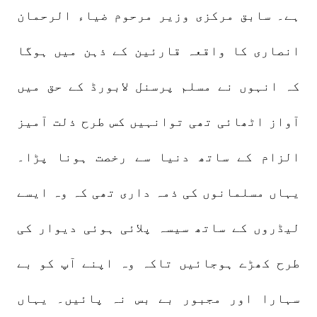
ہے۔ سابق مرکزی وزیر مرحوم ضیاء الرحمان
انصاری کا واقعہ قارئین کے ذہن میں ہوگا
کہ انہوں نے مسلم پرسنل لابورڈ کے حق میں
آواز اٹھائی تھی توانہیں کس طرح ذلت آمیز
الزام کے ساتھ دنیا سے رخصت ہونا پڑا۔
یہاں مسلمانوں کی ذمہ داری تھی کہ وہ ایسے
لیڈروں کے ساتھ سیسہ پلائی ہوئی دیوار کی
طرح کھڑے ہوجائیں تاکہ وہ اپنے آپ کو بے
سہارا اور مجبور بے بس نہ پائیں۔ یہاں