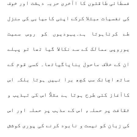
فسطائی طاقتوں کا اآخری حربہ دہشت اور خوف
کی نفسیات مبتلا کرکے اپنی کامیابی کی منزل
طے کرناہوتا ہے۔یہودیوں کو روس سمیت
یوروپی ممالک کے سے نکالا گیا تھا تو پہلے
ان کے خلاف ماحول بنایاگیاتھا۔ کسی قوم کے
ساتھ اچانک سب کچھ برا نہیں ہوتا بلکہ اس
کاآغاز کئی طرح ہوتا ہے مثلاً اس کی تہذیب و
ثقافت پر حملہ، اس کے مذہب پر حملہ اور اس
کی زبان کو نیست و نابود کرنے کی پوری کوشش