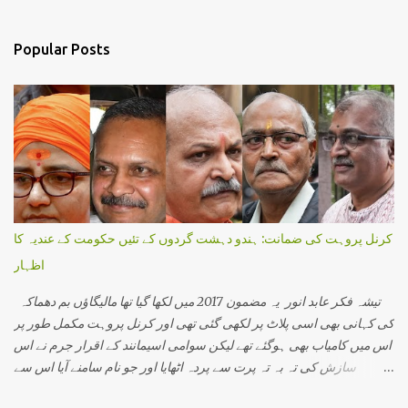
e
n
Popular Posts
t
s
کرنل پروہت کی ضمانت: ہندو دہشت گردوں کے تئیں حکومت کے عندیہ کا
اظہار
تیشہ فکر عابد انور یہ مضمون 2017 میں لکھا گیا تھا مالیگاؤں بم دھماکہ
کی کہانی بھی اسی پلاٹ پر لکھی گئی تھی اور کرنل پروہت مکمل طور پر
اس میں کامیاب بھی ہوگئے تھے لیکن سوامی اسیمانند کے اقرار جرم نے اس
سازش کی تہ بہ تہ پرت سے پردہ اٹھایا اور جو نام سامنے آیا اس سے
دہشت گردی کی ایک نئی کہانی سامنے آئی۔اس میں وہ تمام لوگ شامل