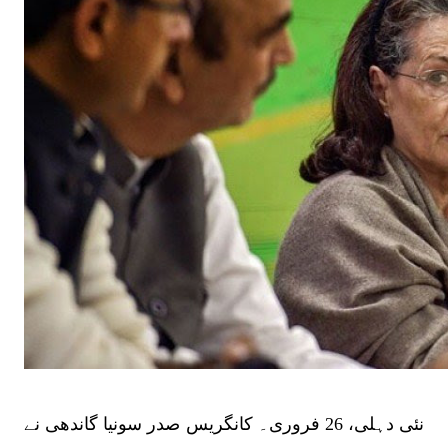
نئی دہلی، 26 فروری۔ کانگریس صدر سونیا گاندھی نے