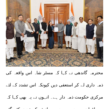
محترمہ گاندھی نے کہا کہ مسٹر شاہ اس واقعہ کی
ذمہ داری لے کر استعفی دیں کیونکہ اس تشدد کے لئے
مرکزی حکومت ذمہ دار ہے۔ انہوں نے یہ بھی کہا کہ