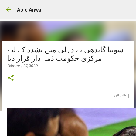
Skip to main conte
Abid Anwar
سونیا گاندھی نے دہلی میں تشدد کے لئے
مرکزی حکومت ذمہ دار قرار دیا
February 27, 2020
عابد انور