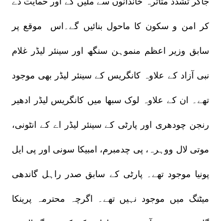
جاکر تشدد متاثرہ خاندانوں سے ملیں گے اور حمایت دے
کر امن و سکون کا ماحول بنائیں گے۔اس موقع پر
سابق وزیر اعظم منموہن سنگھ اور سینئر لیڈر غلام
نبی آزاد کے علاوہ کانگریس کے سینئر لیڈر بھی موجود
تھے۔ ان کے علاوہ لوک سبھا میں کانگریس لیڈر ادھیر
رنجن چودھری اور پارٹی کے سینئر لیڈر اے کے انٹونی،
موتی لال ووہرہ، پی چدمبرم، امبیکا سونی اور پی ایل
پونیا موجود تھے۔ پارٹی کے سابق صدر راہل گاندھی
میٹنگ میں موجود نہیں تھے۔ اگرچہ محترمہ پرینکا