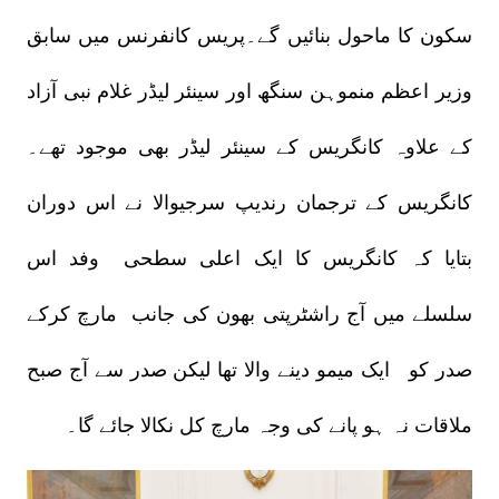
سکون کا ماحول بنائیں گے۔پریس کانفرنس میں سابق
وزیر اعظم منموہن سنگھ اور سینئر لیڈر غلام نبی آزاد
کے علاوہ کانگریس کے سینئر لیڈر بھی موجود تھے۔
کانگریس کے ترجمان رندیپ سرجیوالا نے اس دوران
بتایا کہ کانگریس کا ایک اعلی سطحی وفد اس
سلسلے میں آج راشٹرپتی بھون کی جانب مارچ کرکے
صدر کو ایک میمو دینے والا تھا لیکن صدر سے آج صبح
ملاقات نہ ہو پانے کی وجہ مارچ کل نکالا جائے گا۔