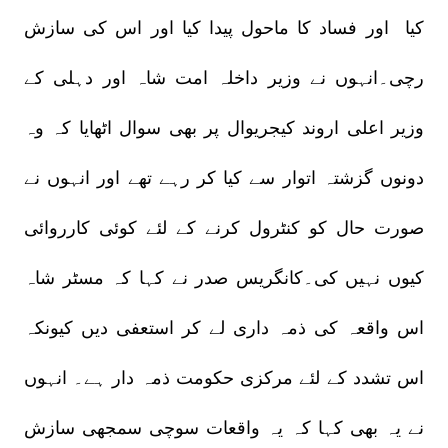
کیا اور فساد کا ماحول پیدا کیا اور اس کی سازش
رچی۔انہوں نے وزیر داخلہ امت شاہ اور دہلی کے
وزیر اعلی اروند کیجریوال پر بھی سوال اٹھایا کہ وہ
دونوں گزشتہ اتوار سے کیا کر رہے تھے اور انہوں نے
صورت حال کو کنٹرول کرنے کے لئے کوئی کارروائی
کیوں نہیں کی۔کانگریس صدر نے کہا کہ مسٹر شاہ
اس واقعہ کی ذمہ داری لے کر استعفی دیں کیونکہ
اس تشدد کے لئے مرکزی حکومت ذمہ دار ہے۔ انہوں
نے یہ بھی کہا کہ یہ واقعات سوچی سمجھی سازش