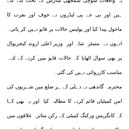
یہ واقعات سوچی سمجھی سازش کے تحت کئے گئے
ہیں اور بی جے پی لیڈروں نے خوف اور نفرت کا
ماحول پیدا کیا اور پولیس حالات پر قابو نہیں کر پائی۔
انہوں نے مسٹر شاہ اور وزیر اعلی اروند کیجریوال
پر بھی سوال اٹھایا کہ حالات قابو میں کرنے کے لئے
مناسب کارروائی نہیں کی گئی۔
محترمہ گاندھی نے دہلی کے ہر ضلع میں شہریوں کی
امن کمیٹیاں قائم کرنے کا مطالبہ کیا اور یہ بھی کہا
کہ کانگریس ورکنگ کمیٹی کے رکن متاثرہ علاقوں میں