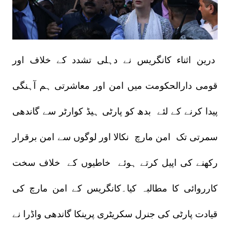
درین اثناء کانگریس نے دہلی تشدد کے خلاف اور
قومی دارالحکومت میں امن اور معاشرتی ہم آہنگی
پیدا کرنے کے لئے بدھ کو پارٹی ہیڈ کوارٹر سے گاندھی
سمرتی تک امن مارچ نکالا اور لوگوں سے امن برقرار
رکھنے کی اپیل کرتے ہوئے خاطیوں کے خلاف سخت
کارروائی کا مطالبہ کیا۔کانگریس کے امن مارچ کی
قیادت پارٹی کی جنرل سکریٹری پرینکا گاندھی واڈرا نے