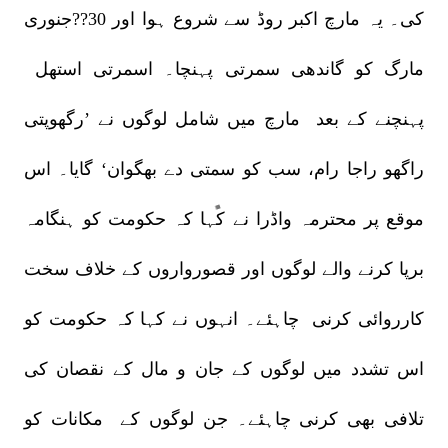
کی۔ یہ مارچ اکبر روڈ سے شروع ہوا اور 30??جنوری
مارگ کو گاندھی سمرتی پہنچا۔ اسمرتی استھل
پہنچنے کے بعد مارچ میں شامل لوگوں نے ’رگھوپتی
راگھو راجا رام، سب کو سمتی دے بھگوان‘ گایا۔ اس
موقع پر محترمہ واڈرا نے کہا کہ حکومت کو ہنگامہ
برپا کرنے والے لوگوں اور قصورواروں کے خلاف سخت
کارروائی کرنی چاہئے۔ انہوں نے کہا کہ حکومت کو
اس تشدد میں لوگوں کے جان و مال کے نقصان کی
تلافی بھی کرنی چاہئے۔ جن لوگوں کے مکانات کو