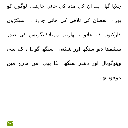
جلایا گیا ہے ان کی مدد کی جانی چاہئے۔ لوگوں کو
پورے نقصان کی تلافی کی جانی چاہئے۔ سیکڑوں
کارکنوں کے علاوہ، بھارتیہ مہیلاکانگریس کی صدر
سشمیتا دیو سنگھ اور شکتی سنگھ گوہل، کے سی
وینوگوپال اور دپندر سنگھ ہڈا بھی امن مارچ میں
موجود تھے۔