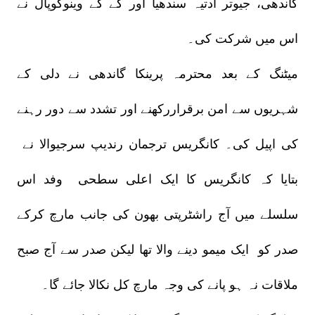
گاندھی، جیوتر آدتیہ سندھیا اور کے کے وینوگوپال نے
اس میں شرکت کی۔
میٹنگ کے بعد محترمہ پرینکا گاندھی نے دلی کے
شہریوں سے امن برقراررکھنے اور تشدد سے دور رہنے
کی اپیل کی۔ کانگریس ترجمان رندیپ سرجیوالا نے
بتایا کہ کانگریس کا ایک اعلی سطحی وفد اس
سلسلے میں آج راشٹرپتی بھون کی جانب مارچ کرکے
صدر کو ایک میمو دینے والا تھا لیکن صدر سے آج صبح
ملاقات نہ ہو پانے کی وجہ مارچ کل نکالا جائے گا۔