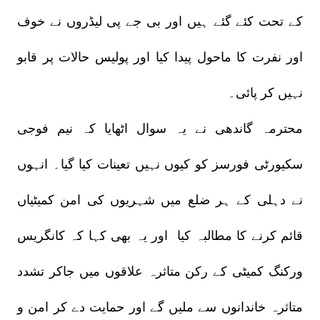
کے تحت کئے گئے ہیں اور بی جے پی لیڈروں نے خوف
اور نفرت کا ماحول پیدا کیا اور پولیس حالات پر قابو
نہیں کر پائی۔
محترمہ گاندھی نے یہ سوال اٹھایا کہ نیم فوجی
سکیورٹی فورسز کو کیوں نہیں تعینات کیا گیا۔ انہوں
نے دہلی کے ہر ضلع میں شہریوں کی امن کمیٹیاں
قائم کرنے کا مطالبہ کیا اور یہ بھی کہا کہ کانگریس
ورکنگ کمیٹی کے رکن متاثرہ علاقوں میں جاکر تشدد
متاثرہ خاندانوں سے ملیں گے اور حمایت دے کر امن و