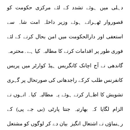
دہلی میں ہوئے تشدد کے لئے مرکزی حکومت کو
قصوروار ٹھہراتے ہوئے وزیر داخلہ امت شاہ سے
استعفی اور دارالحکومت میں امن بحال کرنے کے لئے
فوری طور پر اقدامات کرنے کا مطالبہ کیا ہے۔محترمہ
گاندھی نے آج اچانک کانگریس ہیڈ کوارٹر میں پریس
کانفرنس طلب کرکے راجدھانی کی صورتحال پر گہری
تشویش کا اظہار کرتے ہوئے یہ مطالبہ کیا۔ انہوں نے
الزام لگایا کہ بھارتیہ جنتا پارٹی (بی جے پی) کے
رہنماؤں نے اشتعال انگیز بیان دے کر لوگوں کو مشتعل