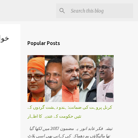
Popular Posts
کرنل پروہت کی ضمانت: ہندو دہشت گردوں کے
تئیں حکومت کے عندیہ کا اظہار
تیشہ فکر عابد انور یہ مضمون 2017 میں لکھا گیا
تھا مالیگاؤں بم دھماکہ کی کہانی بھی اسی پلاٹ