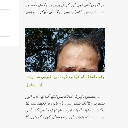
پر لکھی گئی تھی اور کرنل پروہت مکمل طور پر
اس میں کامیاب بھی ہوگئے تھے لیکن سوامی
اسیمانند کے اقرار جرم نے اس سازش کی تہ بہ تہ
پرت سے پردہ اٹھایا اور جو نام سامنے آیا اس سے
دہشت گردی کی ایک نئی کہانی سامنے آئی۔اس
میں وہ تمام لوگ شامل تھے جو ہندوستانی سماج
ایک مذہبی گرو، ایک محافظ اور ایک اپدیشک کے
طور پرجانے جاتے تھے۔ اس میں پرگیہ سنگھ ٹھاکر،
کرنل پروہت، سوامی اسیمانند اور آر ایس ایس
سے وابستہ کئی سینئر پرچارک شامل تھے۔
ہندوستانی انتظامی اور سیکورٹی مشنری کی
وقف املاک کو خردبرد کرنے میں غیروں سے زیادہ
سب سے افسوسناک بات یہ ہے کہ وہ کسی ہندو
اپنے شامل
کو دہشت گرد تسلیم نہیں کرتی۔ ان کے خیال میں
دہشت گردی کے واقعات صرف مسلم نوجوان ہی
یہ مضمون اپریل 2012 میں لکھا گیا تھا عابد انور
انجام دیتے ہیں۔ ورنہ کیا وجہ ہے کہ ہر چھوٹی
بشیربدر کاایک شعر ہے ۔ نام پانی پر لکھنے سے کیا
بڑی بات پر نظر رکھنے والی خفیہ ایجنسی کو
فائدہ ۔ لکھتے لکھتے تیرے ہاتھ تھک جائیں گے۔ اس
دھماکے کے بارے میں کچھ معلوم نہیں ہوتایا وہ
شعر کو پڑھیں اور ہندوستان کی حکومتوں کا
جان بوجھ کر انجان بن جاتے ہیں کہ کسی مسلمان
رویہ دیکھیں خواہ وہ مرکزی حکومت کا ہو یا