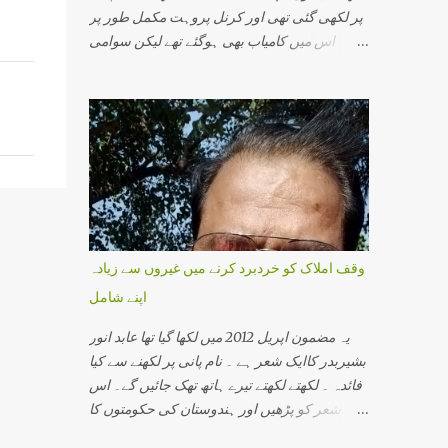
پر لکھی گئی تھی اور کرنل پروہت مکمل طور پر
اس میں کامیاب بھی ہوگئے تھے لیکن سوامی
اسیمانند کے اقرار جرم نے اس سازش کی تہ بہ تہ
پرت سے پردہ اٹھایا اور جو نام سامنے آیا اس سے
دہشت گردی کی ایک نئی کہانی سامنے آئی۔اس
میں وہ تمام لوگ شامل تھے جو ہندوستانی سماج
ایک مذہبی گرو، ایک محافظ اور ایک اپدیشک کے
طور پرجانے جاتے تھے۔ اس میں پرگیہ سنگھ ٹھاکر،
کرنل پروہت، سوامی اسیمانند اور آر ایس ایس
سے وابستہ کئی سینئر پرچارک شامل تھے۔
ہندوستانی انتظامی اور سیکورٹی مشنری کی
وقف املاک کو خردبرد کرنے میں غیروں سے زیادہ
سب سے افسوسناک بات یہ ہے کہ وہ کسی ہندو
اپنے شامل
کو دہشت گرد تسلیم نہیں کرتی۔ ان کے خیال میں
دہشت گردی کے واقعات صرف مسلم نوجوان ہی
یہ مضمون اپریل 2012 میں لکھا گیا تھا عابد انور
انجام دیتے ہیں۔ ورنہ کیا وجہ ہے کہ ہر چھوٹی
بشیربدر کاایک شعر ہے ۔ نام پانی پر لکھنے سے کیا
بڑی بات پر نظر رکھنے والی خفیہ ایجنسی کو
فائدہ ۔ لکھتے لکھتے تیرے ہاتھ تھک جائیں گے۔ اس
دھماکے کے بارے میں کچھ معلوم نہیں ہوتایا وہ
شعر کو پڑھیں اور ہندوستان کی حکومتوں کا
جان بوجھ کر انجان بن جاتے ہیں کہ کسی مسلمان
رویہ دیکھیں خواہ وہ مرکزی حکومت کا ہو یا