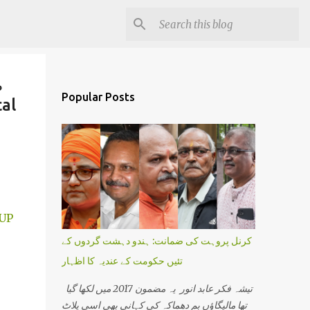
Popular Posts
کرنل پروہت کی ضمانت: ہندو دہشت گردوں کے
تئیں حکومت کے عندیہ کا اظہار
تیشہ فکر عابد انور یہ مضمون 2017 میں لکھا گیا
تھا مالیگاؤں بم دھماکہ کی کہانی بھی اسی پلاٹ