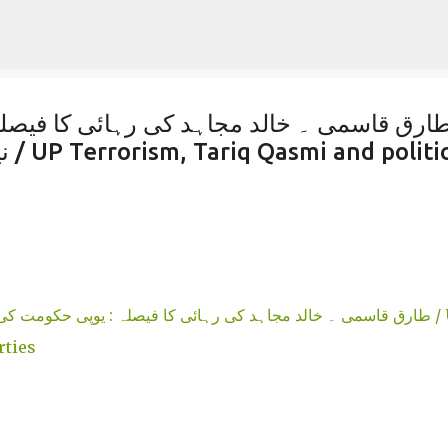
Skip to main content
نی
rties