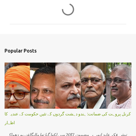
C
o
m
m
e
n
Popular Posts
t
s
کرنل پروہت کی ضمانت: ہندو دہشت گردوں کے تئیں حکومت کے عندیہ کا
اظہار
تیشہ فکر عابد انور یہ مضمون 2017 میں لکھا گیا تھا مالیگاؤں بم دھماکہ