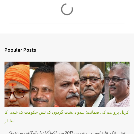
C
o
m
m
e
n
Popular Posts
t
s
کرنل پروہت کی ضمانت: ہندو دہشت گردوں کے تئیں حکومت کے عندیہ کا
اظہار
تیشہ فکر عابد انور یہ مضمون 2017 میں لکھا گیا تھا مالیگاؤں بم دھماکہ