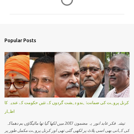
o
m
m
e
n
Popular Posts
t
s
کرنل پروہت کی ضمانت: ہندو دہشت گردوں کے تئیں حکومت کے عندیہ کا
اظہار
تیشہ فکر عابد انور یہ مضمون 2017 میں لکھا گیا تھا مالیگاؤں بم دھماکہ
کی کہانی بھی اسی پلاٹ پر لکھی گئی تھی اور کرنل پروہت مکمل طور پر