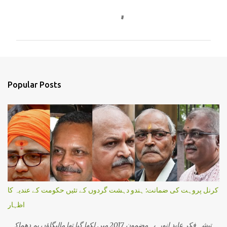
C
o
m
m
e
n
Popular Posts
t
s
کرنل پروہت کی ضمانت: ہندو دہشت گردوں کے تئیں حکومت کے عندیہ کا
اظہار
تیشہ فکر عابد انور یہ مضمون 2017 میں لکھا گیا تھا مالیگاؤں بم دھماکہ