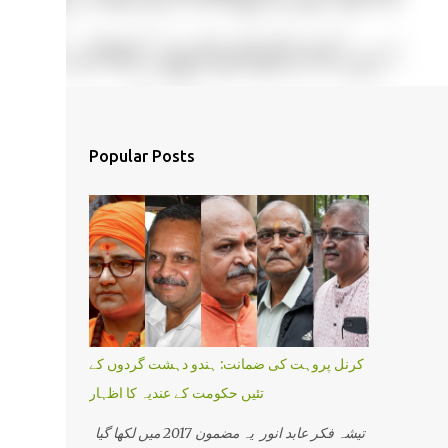
Popular Posts
کرنل پروہت کی ضمانت: ہندو دہشت گردوں کے
تئیں حکومت کے عندیہ کا اظہار
تیشہ فکر عابد انور یہ مضمون 2017 میں لکھا گیا