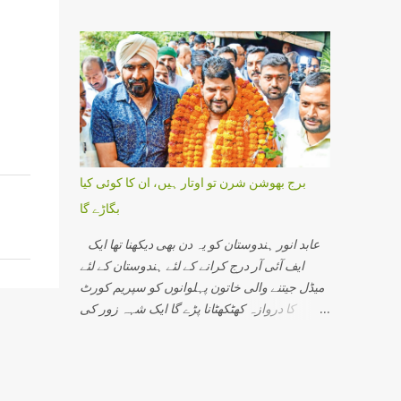
رویہ دیکھیں خواہ وہ مرکزی حکومت کا ہو یا
کو پکڑ لیں گے اور کیس حل ہوجائے گا۔ مالیگاؤں
ریاستی حکومتوں کا یہ شعر بھرپور عکاسی کرتا
میں عین شب برات کی شام میں مہاراشٹر کے
ہے۔ مسلمان جدوجہد کررہے ہیں لیکن حکومت
مالیگاؤں میں 29 ستمبر2006 کو موٹر سائیکل کے
کے سر جوں تک نہیں رینگ رہی ہے اس کی ایک
ذریعے بم...
وجہ یہ ہے جدوجہد اوردھواں دھارتقریر کرنے
والوں میں سے بعض لوگ چندسکوں کے عوض اپنا
ایمان فروخت کرچکے ہوتے ہیں۔ اگرایسا نہیں
ہوتا تو کوئی وجہ نہیں کہ مسلمانوں کامسئلہ حل
نہ ہو اورحکومت گھٹنے نہ ٹیک دے۔ شاہ بانو کیس
برج بھوشن شرن تو اوتار ہیں، ان کا کوئی کیا
کے سلسلے میں راجیوگاندھی جب کہ وہ دوتہائی
بگاڑے گا
سے زائد نشستوں کے ساتھ حکومت کررہے تھے
جھکنا پڑا تھا۔ اس لئے کہ اس وقت مولانا منت اللہ
عابد انور ہندوستان کو یہ دن بھی دیکھنا تھا ایک
رحمانی ، قاضی مجاہد الاسلام قاسمی
ایف آئی آر درج کرانے کے لئے ہندوستان کے لئے
اورمولاناابوالحسن علی ندوی میاں رحم اللہ جیسے
میڈل جیتنے والی خاتون پہلوانوں کو سپریم کورٹ
بلند پایہ کے عالم دین اوررہنماموجودتھے جنہوں نے
کا دروازہ کھٹکھٹانا پڑے گا ایک شہہ زور کی
بے خطر اوربے لوث ہوکر تحریک کی قیادت کی
حمایت میں ہندوسماج کے سادھو سنت سڑکوں پر
تھی اور نتیجہ سامنے آیا تھا۔ لیکن اس وقت
نکلیں گے، انہیں پھول مالاؤں سے لادھ دیں گے، ان
ہندوستان میں مسلم رہنماؤں کے جو حالات ہیں
کی حمایت میں جے سری رام کے نعرے لگائیں گے۔
ان میں سے کسی پر آنکھ بندکر اعتماد نہیں
یہ سب دیکھ کر جموں و کشمیر کی کٹھوعہ کی