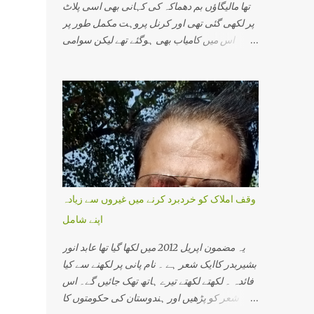
تھا مالیگاؤں بم دھماکہ کی کہانی بھی اسی پلاٹ
پر لکھی گئی تھی اور کرنل پروہت مکمل طور پر
اس میں کامیاب بھی ہوگئے تھے لیکن سوامی
اسیمانند کے اقرار جرم نے اس سازش کی تہ بہ تہ
پرت سے پردہ اٹھایا اور جو نام سامنے آیا اس سے
دہشت گردی کی ایک نئی کہانی سامنے آئی۔اس
میں وہ تمام لوگ شامل تھے جو ہندوستانی سماج
ایک مذہبی گرو، ایک محافظ اور ایک اپدیشک کے
طور پرجانے جاتے تھے۔ اس میں پرگیہ سنگھ ٹھاکر،
کرنل پروہت، سوامی اسیمانند اور آر ایس ایس
سے وابستہ کئی سینئر پرچارک شامل تھے۔
ہندوستانی انتظامی اور سیکورٹی مشنری کی
وقف املاک کو خردبرد کرنے میں غیروں سے زیادہ
سب سے افسوسناک بات یہ ہے کہ وہ کسی ہندو
اپنے شامل
کو دہشت گرد تسلیم نہیں کرتی۔ ان کے خیال میں
دہشت گردی کے واقعات صرف مسلم نوجوان ہی
یہ مضمون اپریل 2012 میں لکھا گیا تھا عابد انور
انجام دیتے ہیں۔ ورنہ کیا وجہ ہے کہ ہر چھوٹی
بشیربدر کاایک شعر ہے ۔ نام پانی پر لکھنے سے کیا
بڑی بات پر نظر رکھنے والی خفیہ ایجنسی کو
فائدہ ۔ لکھتے لکھتے تیرے ہاتھ تھک جائیں گے۔ اس
دھماکے کے بارے میں کچھ معلوم نہیں ہوتایا وہ
شعر کو پڑھیں اور ہندوستان کی حکومتوں کا
جان بوجھ کر انجان بن جاتے ہیں کہ کسی مسلمان