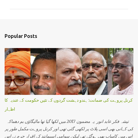
m
m
e
n
Popular Posts
t
s
کرنل پروہت کی ضمانت: ہندو دہشت گردوں کے تئیں حکومت کے عندیہ کا
اظہار
تیشہ فکر عابد انور یہ مضمون 2017 میں لکھا گیا تھا مالیگاؤں بم دھماکہ
کی کہانی بھی اسی پلاٹ پر لکھی گئی تھی اور کرنل پروہت مکمل طور پر
اس میں کامیاب بھی ہوگئے تھے لیکن سوامی اسیمانند کے اقرار جرم نے اس