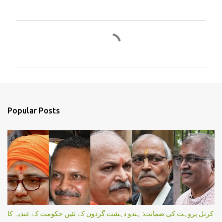
C
o
m
m
e
n
Popular Posts
t
s
کرنل پروہت کی ضمانت: ہندو دہشت گردوں کے تئیں حکومت کے عندیہ کا