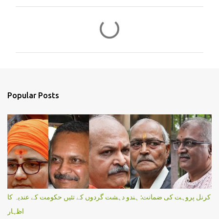
C
o
m
m
e
n
Popular Posts
t
s
کرنل پروہت کی ضمانت: ہندو دہشت گردوں کے تئیں حکومت کے عندیہ کا
اظہار