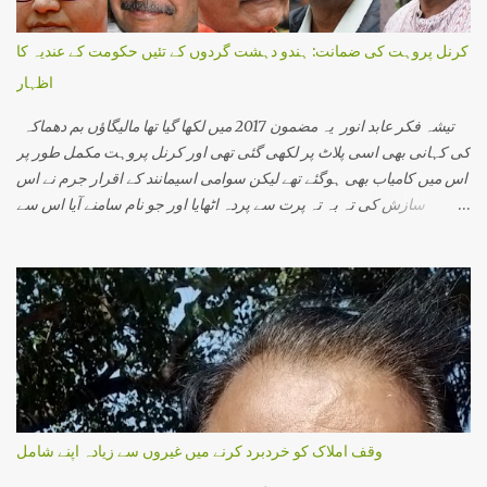
کرنل پروہت کی ضمانت: ہندو دہشت گردوں کے تئیں حکومت کے عندیہ کا
اظہار
تیشہ فکر عابد انور یہ مضمون 2017 میں لکھا گیا تھا مالیگاؤں بم دھماکہ
کی کہانی بھی اسی پلاٹ پر لکھی گئی تھی اور کرنل پروہت مکمل طور پر
اس میں کامیاب بھی ہوگئے تھے لیکن سوامی اسیمانند کے اقرار جرم نے اس
سازش کی تہ بہ تہ پرت سے پردہ اٹھایا اور جو نام سامنے آیا اس سے
دہشت گردی کی ایک نئی کہانی سامنے آئی۔اس میں وہ تمام لوگ شامل
تھے جو ہندوستانی سماج ایک مذہبی گرو، ایک محافظ اور ایک اپدیشک کے
طور پرجانے جاتے تھے۔ اس میں پرگیہ سنگھ ٹھاکر، کرنل پروہت، سوامی
اسیمانند اور آر ایس ایس سے وابستہ کئی سینئر پرچارک شامل تھے۔
ہندوستانی انتظامی اور سیکورٹی مشنری کی سب سے افسوسناک بات یہ
ہے کہ وہ کسی ہندو کو دہشت گرد تسلیم نہیں کرتی۔ ان کے خیال میں
دہشت گردی کے واقعات صرف مسلم نوجوان ہی انجام دیتے ہیں۔ ورنہ کیا
وجہ ہے کہ ہر چھوٹی بڑی بات پر نظر رکھنے والی خفیہ ایجنسی کو دھماکے
کے بارے میں کچھ معلوم نہیں ہوتایا وہ جان بوجھ کر انجان بن جاتے ہیں کہ
وقف املاک کو خردبرد کرنے میں غیروں سے زیادہ اپنے شامل
کسی مسلمان کو پکڑ لیں گے اور کیس حل ہوجائے گا۔ مالیگاؤں میں عین