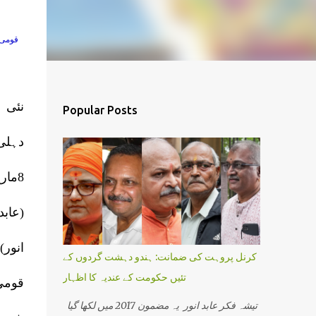
قومی 
نئی
Popular Posts
دہل
8مار
(عابد
انور)
کرنل پروہت کی ضمانت: ہندو دہشت گردوں کے
تئیں حکومت کے عندیہ کا اظہار
قومی
تیشہ فکر عابد انور یہ مضمون 2017 میں لکھا گیا