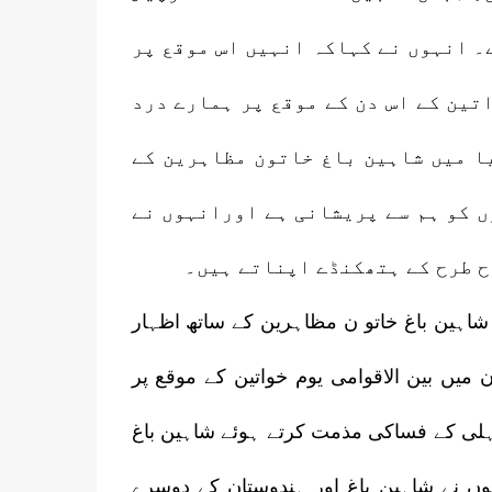
۔ انہوں نے کہاکہ انہیں اس موقع پر
تین کے اس دن کے موقع پر ہمارے درد
ا میں شاہین باغ خاتون مظاہرین کے
 کو ہم سے پریشانی ہے اورانہوں نے
رح طرح کے ہتھکنڈے اپناتے ہیں۔
 شاہین باغ خاتو ن مظاہرین کے ساتھ اظہار
 میں بین الاقوامی یوم خواتین کے موقع پر
لی کے فساکی مذمت کرتے ہوئے شاہین باغ
وں نے شاہین باغ اور ہندوستان کے دوسرے