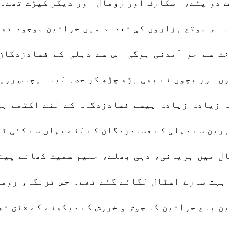
 دو پٹے، اسکارف اور رومال اور دیگر کپڑے تھے۔ 
 اس موقع ہزاروں کی تعداد میں خواتین موجود تھی
ت سے جو آمدنی ہوگی اس سے دہلی کے فسادزدگان
ں اور بچوں نے بھی بڑھ چڑھ کر حصہ لیا۔ پچاس روپ
 زیادہ زیادہ پیسے فسادزدگاہ کے لئے اکٹھے ہو
رین سے دہلی کے فسادزدگان کے لئے یہاں سے کئی ٹ
ل میں بریانی، دہی بھلے، حلیم سمیت کھانے پین
بہت سارے اسٹال لگائے گئے تھے۔ جس ترنگا، روم
ن باغ خواتین کا جوش و خروش کے دیکھنے کے لائق ت