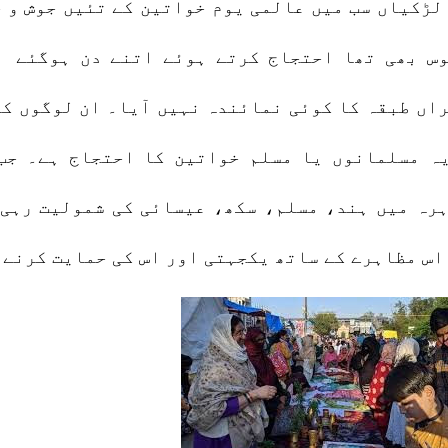
لڑکیاں سب میں عالمی یوم خواتین کے تئیں جوش و 
س بھی تھا احتجاج کرتے ہوئے اتنے دن ہوگئے ل
اں طبقہ کا کوئی نمائندہ نہیں آیا۔ ان لوگوں کا
ہ مسلمانوں یا مسلم خواتین کا احتجاج ہے۔ جب
رہ میں ہند، مسلم، سکھ، عیسائی کی شمولیت رہی 
اس مظاہرے کے ساتھ یکجہتی اور اس کی حمایت کرنے 