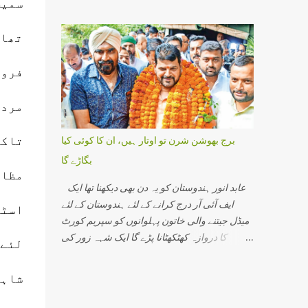
رویہ دیکھیں خواہ وہ مرکزی حکومت کا ہو یا
سمیت
کو پکڑ لیں گے اور کیس حل ہوجائے گا۔ مالیگاؤں
ریاستی حکومتوں کا یہ شعر بھرپور عکاسی کرتا
میں عین شب برات کی شام میں مہاراشٹر کے
ہے۔ مسلمان جدوجہد کررہے ہیں لیکن حکومت
تھا۔
مالیگاؤں میں 29 ستمبر2006 کو موٹر سائیکل کے
کے سر جوں تک نہیں رینگ رہی ہے اس کی ایک
ذریعے بم...
وجہ یہ ہے جدوجہد اوردھواں دھارتقریر کرنے
فروخ
والوں میں سے بعض لوگ چندسکوں کے عوض اپنا
ایمان فروخت کرچکے ہوتے ہیں۔ اگرایسا نہیں
مردو
ہوتا تو کوئی وجہ نہیں کہ مسلمانوں کامسئلہ حل
نہ ہو اورحکومت گھٹنے نہ ٹیک دے۔ شاہ بانو کیس
تاکہ
برج بھوشن شرن تو اوتار ہیں، ان کا کوئی کیا
کے سلسلے میں راجیوگاندھی جب کہ وہ دوتہائی
بگاڑے گا
سے زائد نشستوں کے ساتھ حکومت کررہے تھے
مظاہ
جھکنا پڑا تھا۔ اس لئے کہ اس وقت مولانا منت اللہ
عابد انور ہندوستان کو یہ دن بھی دیکھنا تھا ایک
رحمانی ، قاضی مجاہد الاسلام قاسمی
ایف آئی آر درج کرانے کے لئے ہندوستان کے لئے
اسٹا
اورمولاناابوالحسن علی ندوی میاں رحم اللہ جیسے
میڈل جیتنے والی خاتون پہلوانوں کو سپریم کورٹ
بلند پایہ کے عالم دین اوررہنماموجودتھے جنہوں نے
کا دروازہ کھٹکھٹانا پڑے گا ایک شہہ زور کی
لئے 
بے خطر اوربے لوث ہوکر تحریک کی قیادت کی
حمایت میں ہندوسماج کے سادھو سنت سڑکوں پر
تھی اور نتیجہ سامنے آیا تھا۔ لیکن اس وقت
نکلیں گے، انہیں پھول مالاؤں سے لادھ دیں گے، ان
شاہی
ہندوستان میں مسلم رہنماؤں کے جو حالات ہیں
کی حمایت میں جے سری رام کے نعرے لگائیں گے۔
ان میں سے کسی پر آنکھ بندکر اعتماد نہیں
یہ سب دیکھ کر جموں و کشمیر کی کٹھوعہ کی