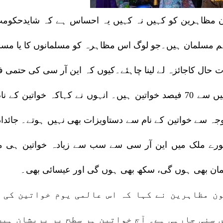
ن مظاہرین کو کہیں نہ کہیں یہ احساس ہے کہ شایدحکومت 
م مسلمان ہیں۔جو لوگ اس مظاہرہ کو مسلمانوں کا یا مسلم
ان میں سے 70 فیصد خواتین ہیں۔ انہوں نے کہاکہ خواتین
جہ سے خواتین کے نام سے دستاویزات بھی نہیں ہوتے۔ جائدا
پورے ملک میں این آر سی سے سب سے زیادہ خواتین ہی م
ان بھی ہوں گی، سکھ بھی ہوں گی اور عیسائی بھی۔
ن مظاہرین نے کہا کہ اس عالمی یوم خواتین کی 
 سنی جارہی ہے۔ آج خواتین ہر سطح پر پریشان ہیں