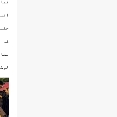
کیا 
کرسکتے۔ اس لئے ہر رہنم...
آٹھ سالہ آصفہ کے ساتھ ہونے والی اجتماعی
آبروریزی کا منظر نظروں کے سامنے گھوم گیا جب
افسو
دیش بھگت، د نیا کی سب سے بڑی ایماندار پارٹی
بھارتیہ جنتا پارٹی کے سینئر رہنماؤں نے زانیوں کی
حکمر
حمایت میں جلوس اور ترنگا یاترا نکالی تھی۔
خواتین نے زانیوں کے حق میں مظاہرہ کیا تھا۔ آج
کہ ی
بی جے پی کی خواتین اراکین اسمبلی سے لیکر
اراکین پارلیمنٹ تک نے ان خواتین پہلوانوں کے حق
مظاہ
میں کوئی آواز بلند نہیں کی۔ نربھیا آبروریزی کے
معاملے ابلنے والا پورا ملک اس وقت کنبھ کرن کی
لوگ 
نیند سو رہاہے۔ خواتین رات میں کھلے آسمان کے
نیچے جنتر منتر پر سونے پر مجبور ہوئیں۔ ہر بات
پر ٹوئٹ کرنے والے سب سے بڑے ایماندار ہمارے
پردھان سیوک نے جرائم کے معاملے میں چپی ہی
سادھ رکھی ہے۔ میڈی...