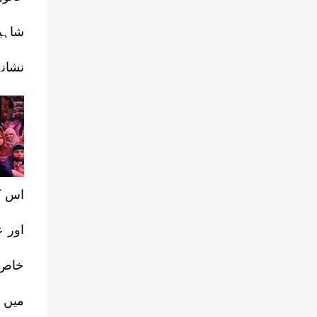
شاہین
نشانہ
اس کے
خاص 
میں 