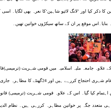
 کا ذکر کیا اور ’لانگ لائیو شاہین‘کا نعرہ بھی لگایا۔ ا
 بنایا۔اس موقع پر ان کے ساتھ سیکڑوں خواتین تھیں۔
 علاوہ جامعہ ملیہ اسلامیہ میں قومی شہریت (ترمیمی)قانو
اور عام شہری احتجاج کررہے ہیں اور
اہتمام کیا گیا۔ اس کے علاوہ قومی شہریت (ترمیمی) قانون
ہی متعدد جگہ پر خواتین مظاہرہ کررہی ہیں۔ نظام الدین