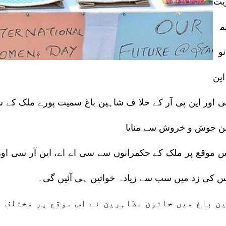
یت
م
و
ین
ی اور این پی آر کے خلا ف شاہین باغ سمیت پورے ملک کے ش
ین جوش و خروش سے منایا
 موقع پر ملک کے حکمرانوں سے سی اے اے، این آر سی اور ای
س کی زد میں سب سے زیادہ خواتین ہی آئیں گی۔
ن باغ میں خاتون مظاہرین نے اس موقع پر مختلف ا