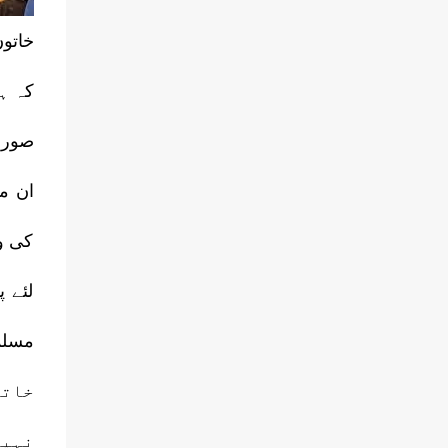
خاتو
کہ ہ
کی و
لئے 
مسلم
خاتو
نہیں