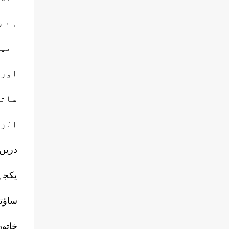
ہے و
امید
اورپ
ساتھ
الزا
دریں 
یکجہت
ساؤت
خاتو