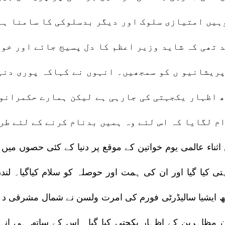
ہیں امتیازی سلوک اور دیگر بدسلوکی کا سامنا ہے
 تھی کہ شاید وزیر اعظم کا دل پسیج جائے اور خوا
ریشانیو ں کو سمجھیں۔ انہوں نے کہاکہ پوری دنی
 اظہار یکجہتی کی جارہی ہے لیکن ہمارے حکمرانوں
م لگایا کہ اس لئے وہ ہمیں بدنام کرنے کے لئے ط
اثناء عالمی یوم خواتین کے موقع پر دنیا کے کئی حصوں میں
ی کیا گیا اور ان کی ہمت اور حوصلہ کو سلام کیاگیا۔ لندن
ھ ایشیا سالیڈرٹی فورم کی امرت ولسن نے شمال مشرقی دہ
ن مظاہرین کے اظہار یکجتی کیا گیا۔ اس کے ساتھ ہی انہ