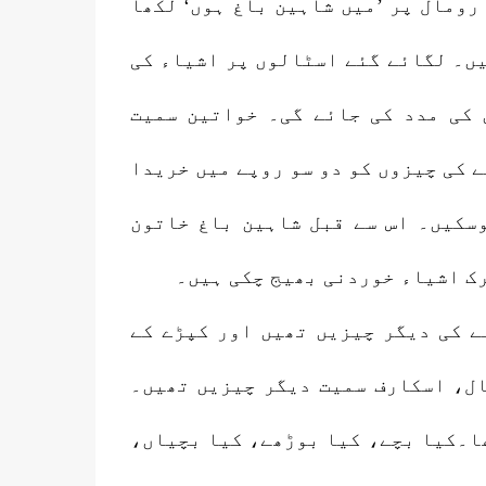
رومال پر ’میں شاہین باغ ہوں‘ لکھا
ں۔ لگائے گئے اسٹالوں پر اشیاء کی
 کی مدد کی جائے گی۔ خواتین سمیت
ے کی چیزوں کو دو سو روپے میں خریدا
سکیں۔ اس سے قبل شاہین باغ خاتون
رک اشیاء خوردنی بھیج چکی ہیں۔
ے کی دیگر چیزیں تھیں اور کپڑے کے
ال، اسکارف سمیت دیگر چیزیں تھیں۔
ھا۔کیا بچے، کیا بوڑھے، کیا بچیاں،