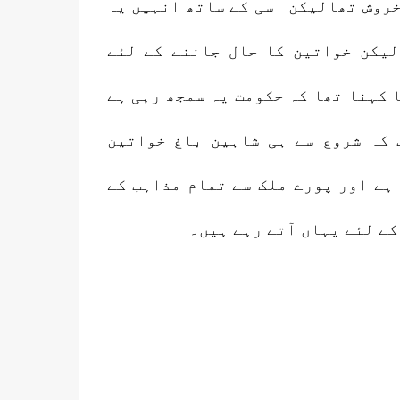
خروش تھالیکن اسی کے ساتھ انہیں یہ
یکن خواتین کا حال جاننے کے لئے
 کہنا تھا کہ حکومت یہ سمجھ رہی ہے
 کہ شروع سے ہی شاہین باغ خواتین
ہے اور پورے ملک سے تمام مذاہب کے
کے لئے یہاں آتے رہے ہیں۔