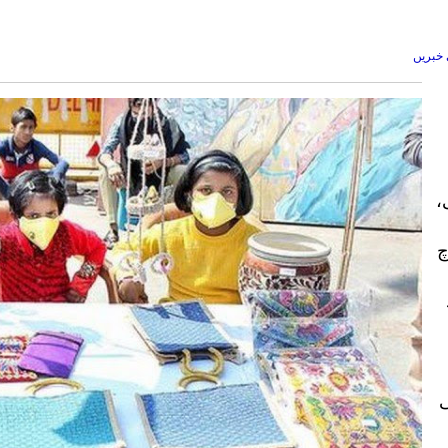
خبریں
ی،
چ