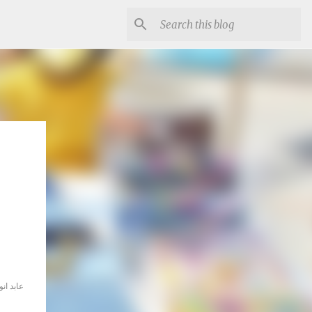
عابد انو