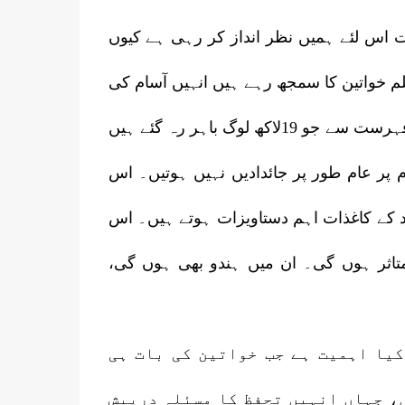
اس لئے ہمیں نظر انداز کر رہی ہے کیوں
 خواتین کا سمجھ رہے ہیں انہیں آسام کی
صورت حال کاجائزہ لے لینا چاہئے۔کیوں کہ این آر سی کی حتمی فہرست سے جو 19لاکھ لوگ باہر رہ گئے ہیں
 کے نام پر عام طور پر جائدادیں نہیں ہوتیں۔ اس
د کے کاغذات اہم دستاویزات ہوتے ہیں۔ اس
تاثر ہوں گی۔ ان میں ہندو بھی ہوں گی،
کیا اہمیت ہے جب خواتین کی بات ہی
، جہاں انہیں تحفظ کا مسئلہ درپیش