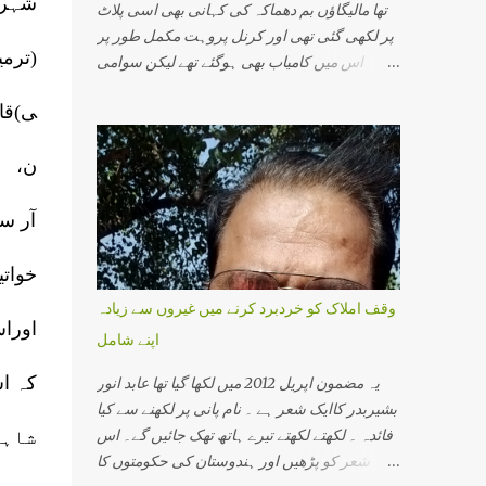
شہر
تھا مالیگاؤں بم دھماکہ کی کہانی بھی اسی پلاٹ
پر لکھی گئی تھی اور کرنل پروہت مکمل طور پر
(ترمی
اس میں کامیاب بھی ہوگئے تھے لیکن سوامی
اسیمانند کے اقرار جرم نے اس سازش کی تہ بہ تہ
ی)قان
پرت سے پردہ اٹھایا اور جو نام سامنے آیا اس سے
دہشت گردی کی ایک نئی کہانی سامنے آئی۔اس
ن، ا
میں وہ تمام لوگ شامل تھے جو ہندوستانی سماج
ایک مذہبی گرو، ایک محافظ اور ایک اپدیشک کے
طور پرجانے جاتے تھے۔ اس میں پرگیہ سنگھ ٹھاکر،
آر س
کرنل پروہت، سوامی اسیمانند اور آر ایس ایس
سے وابستہ کئی سینئر پرچارک شامل تھے۔
خوات
ہندوستانی انتظامی اور سیکورٹی مشنری کی
وقف املاک کو خردبرد کرنے میں غیروں سے زیادہ
سب سے افسوسناک بات یہ ہے کہ وہ کسی ہندو
اوراس
اپنے شامل
کو دہشت گرد تسلیم نہیں کرتی۔ ان کے خیال میں
دہشت گردی کے واقعات صرف مسلم نوجوان ہی
کہ ا
یہ مضمون اپریل 2012 میں لکھا گیا تھا عابد انور
انجام دیتے ہیں۔ ورنہ کیا وجہ ہے کہ ہر چھوٹی
بشیربدر کاایک شعر ہے ۔ نام پانی پر لکھنے سے کیا
بڑی بات پر نظر رکھنے والی خفیہ ایجنسی کو
فائدہ ۔ لکھتے لکھتے تیرے ہاتھ تھک جائیں گے۔ اس
شاہی
دھماکے کے بارے میں کچھ معلوم نہیں ہوتایا وہ
شعر کو پڑھیں اور ہندوستان کی حکومتوں کا
جان بوجھ کر انجان بن جاتے ہیں کہ کسی مسلمان