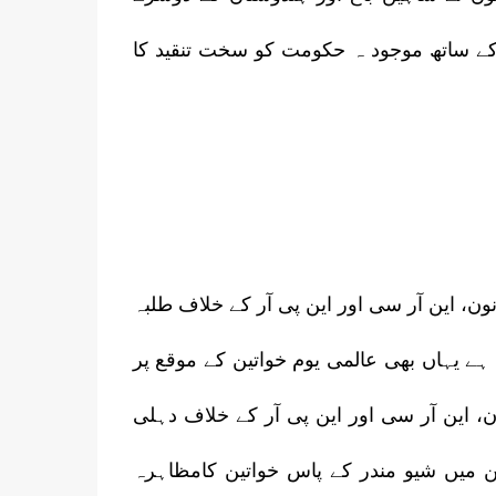
سی کے ساتھ موجود ہ حکومت کو سخت تنقید کا
ن، این آر سی اور این پی آر کے خلاف طلبہ
 24گھنٹے کا مظاہرہ جاری ہے یہاں بھی عالمی یوم خواتین کے موقع پر
، این آر سی اور این پی آر کے خلاف دہلی
 میں شیو مندر کے پاس خواتین کامظاہرہ