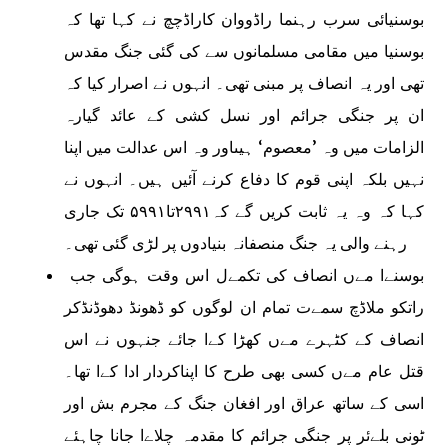
بوسنیائی سرب رہنما راڈووان کاراڈچچ نے کہا تھا کہ
بوسنیا میں مقامی مسلمانوں سے کی گئی جنگ مقدس
تھی اور یہ انصاف پر مبنی تھی۔ انہوں نے اصرار کیا کہ
ان پر جنگی جرائم اور نسل کشی کے عائد گیارہ
الزامات میں وہ ’معصوم‘ ہیںاور وہ اس عدالت میں اپنا
نہیں بلکہ اپنی قوم کا دفاع کرنے آئیں ہیں۔ انہوں نے
کہا کہ وہ یہ ثابت کریں گے کہ۲۹۹۱تا۵۹۹۱ تک جاری
رہنے والی یہ جنگ منصفانہ بنیادوں پر لڑی گئی تھی۔
بوسنےا مےں انصاف کی تکمےل اس وقت ہوگی جب
راتکو ملاڈچ سمےت تمام ان لوگوں کو ڈھونڈ دھوڈنڈکر
انصاف کے کٹہرے مےں کھڑا کےا جائے جنہوں نے اس
قتل عام مےں کسی بھی طرح کا اپناکردار ادا کےا تھا۔
اسی کے ساتھ عراق اور افغان جنگ کے مجرم بش اور
ٹونی بلےئر پر جنگی جرائم کا مقدمہ چلاےا جانا چاہئے