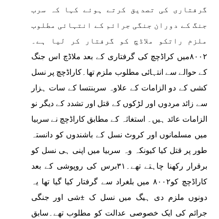
گرفتاری کی تصدیق کرتے ہوئے کہا کہ سرب
جنگ کے دوران جنگی جرائم کے انتہائی مطلوب
ملزم راتکو ملاڈچ کو گرفتار کر لیا ہے۔
۸۰۰۲میں کراڈچچ کی گرفتاری کے بعد ملاڈچ اس جنگ
کے حوالے سے انتہائی مطلوب ملزم تھا۔کاراڈچچ پر نسل
کشی کے دو الزامات کے علاوہ سربنتسا کے سات ہزار
سے زائد مردوں اور لڑکوں کے قتل اور تشدد کے دیگر نو
الزامات عائد ہیں۔ استغاثہ کے مطابق کاراڈچچ نے سربیا
میں مسلمانوں اور کروٹ نسل کے باشندوں کو دانستہ
طور پر قتل کیا کیونکہ وہ سربیا میں اپنی ہی نسل کو
برقرار رکھنا چاہتے تھے۔۳۱برس کی روپوشی کے بعد
کاراڈچچ کو۸۰۰۲ میں بلغراد سے گرفتار کیا گیا تھا یہ
دونوں ملزم دی ہیگ میں نسل ک ±شی اور جنگی
جرائم کی ایک خصوصی عدالت کو مطلوب تھے۔سابق