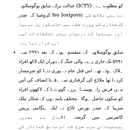
عدالت برائے سابق یوگوسلاویہ (ICTY) کو مطلوب ہے۔
کروشیا کے صدر Ivo Josipovic نے بھی ملاڈچ کی
گرفتاری کو پورے خطے میں خاص طور پر سربیا
اور بوسنیا کے درمیان بہتر تعلقات کے لیے
اہم قرار دیا ہے۔
سابق یوگوسلاویہ کے منقسم ہونے کے بعد ۲۹۹۱ سے
۵۹۹۱ تک جاری رہنے والی جنگ کے دوران ایک لاکھ افراد
ہلاک ہوئے تھے۔اس قتل عام نے پوری دنےا کو شرمسار
کردےا تھا ملاڈچ کی گرفتاری سے ےقےنا انصاف کی آس
مےں فرش راہ بوسنےا ہرزے گووےنےا کے لاکھوں افراد
کو سکون حاصل ہوگا ۔مختلف پابندےوں کے شکار ملک
سربیا کے صدر بورس ٹاڈچ نے ایک ہنگامی پریس
کانفرنس میں گزشتہ ۶۱سال سے مفرور
بوسنیےائی سرب فوج کے اس سابق کمانڈر کی