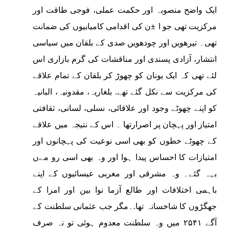
ایک واضح منصوبہ اور حکمت عملی، فوجی طاقت اور
مرکزیت تھی جو ا ±ن کی اقدامی کامیابیوں کی ضمانت
تھی۔ تیرھویں اور چودھویں صدی کے بلقان میں سیاسی
انتشار، آزادی پسندی اور مناقشات کی گرم بازاری اس
لئے تھی کہ ایک یونان کو چھوڑ کر بلقان کے تمام علاقے
کی مرکزیت سے نکل گئے تھے. بلغاریہ، مقدونیہ، البانیہ
کو اپنے چھوٹے وجود اور علاقائی، نسلی، لسانی، ثقافتی
امتیاز اور پہچان پر اصرارتھا ۔ اس کے نتیجہ میں علاقے
کے چھوٹے خطوں کو بھی اسی نوعیت کی پہچانوں اور
امتیازات کا احساس پیدا ہوا اور وہ بھی اسی رو مےں
بہہ گئے۔ وہ مشرقی اور مغربی عیسائیوں کے اپنے
باہمی اختلافات اور طالع آزما نوا بین اور امرا کے
جھگڑوں کا شاخسانہ تھا.۔مگر جب عثمانی سلطنت کے
آگے ۲۵۴۱ میں وہ سلطنت معدوم ہوئی تو نہ صرف