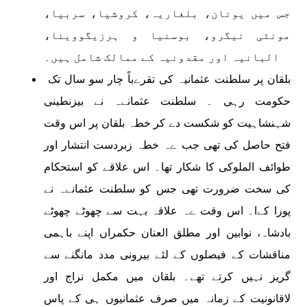
جس میں یونان، بلغاریہ، کروشیا، سربیا،
مونٹی نیگرو، بوسنیا و ہرزیگووینا،
البانیہ اور مقدونیہ کے ممالک شامل ہیں۔
بلقان پر سلطنت عثمانیہ کی تقرےباً چار سو سال تک
حکومت رہی ۔ سلطنت عثمانےہ نے بیزنطینی
شہنشاہیت کو شکست دے کر خطہ بلقان پر اس وقت
فتح حاصل کی تھی جب ےہ خطہ زبردست انتشار اور
طوائف الملوکی کا شکار تھا۔ اس علاقے کو استحکام
کی سخت ضرورت تھی جس کو سلطنت عثمانےہ نے
پورا کےا۔ اس وقت ےہ علاقہ بہت سے چھوٹے چھوٹے
بادشاہ، نوابین اور مطلق العنان حکمراں اپنے باہمی
مناقشات کے فیصلوں کے لئے بیرونی مدد مانگنے سے
گریز نہیں کرتے تھے۔ بلقان میں مکمل نراج اور
لاقانونیت کے زمانہ میں صرف عثمانیوں ہی کے پاس