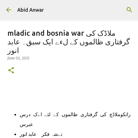
Skip to main content
Abid Anwar
mladic and bosnia war ملاڈک کی
گرفتاری ظالموں کے لءے ایک سبق۔ عابد
انور
June 01, 2011
راتکوملاڈچ کی گرفتاری ظالموں کے لئے اےک درس
عبرس
عابد انور
تےشہ فکر