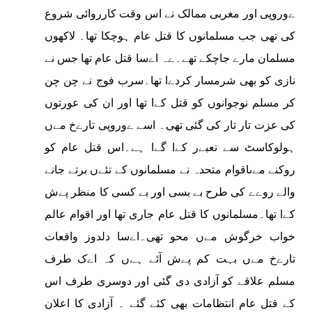
ےوروپی اور مغربی ممالک نے اس وقت کارروائی شروع
کی تھی جب مسلمانوں کا قتل عام ہوچکا تھا۔ لاکھوں
مسلمان مارے جاچکے تھے۔ےہ اےسا قتل عام تھا جس نے
نازی کو بھی شرمسار کردےا تھا۔سرب فوج نے چن چن
کر مسلم نوجوانوں کو قتل کےا تھا اور ان کی عورتوں
کی عزت تار تار کی گئی تھی۔ اسے ےوروپی تارےخ مےں
ہولوکاسٹ سے تعبےر کےا گےا ہے۔اس قتل عام کو
روکنے مےںاقوام متحدہ نے مسلمانوں کے تئےں برتے جانے
والے روےے کی طرح بے بسی اور بے کسی کا منظر پےش
کےا تھا۔مسلمانوں کا قتل عام جاری تھا اور اقوام عالم
خواب خرگوش مےں محو تھی۔اےسا دلدوز واقعات
تارےخ مےں بہت کم پےش آئے ہےں کہ اےک طرف
مسلم علاقے کو آزادی دی گئی اور دوسری طرف اس
کے قتل عام انتظامات بھی کئے گئے ۔ آزادی کا اعلان