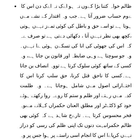
ظالم خواہ کتنا بڑا کےوں نہ ہو اےک نہ اےک دن اس کا
ےوم حساب ضرور آتا ہے۔جب وہ اقتدار کے نشے مےں
ہوتا ہے تو اسے حق و باطل کی کوئی تمےز نہےں ہوتی
،کچھ بھی نظر نہےں آتا ، دکھائی دےتی ہے تو صرف ےہ
کہ اس کی جھوٹی کی انا کی تسکےن ہوئی ےا نہےں۔
وہ جو سوچتا ہے وہی ضابطہ اور قانون بن جاتا ہے، وہ
کسی کے ساتھ کوئی سلوک کرتا ہے تووہ انصاف بن جاتا
ہے۔کسی کا ناحق قتل کرنا، حق سلب کرنا اس کا
اختےاراتی اصول مےں شامل ہوجاتا ہے۔ وہ ظلمت
کدہ مےں رہتے اور ظلم و ستم کا روےہ روا رکھتے ہوئے
خود کو ڈکٹےٹر اور مطلق العنان حکمراں کہلانے مےںوہ
فخر محسوس کرتا ہے۔ تارےخ شاہد ہے کہ کوئی بھی
ظالم حکمراںبہت دنوں تک اپنی ظلم کی رسی کو دراز
نہےں کرپاےا اس کا انجام اسی راستے پر ہوا جس پر وہ