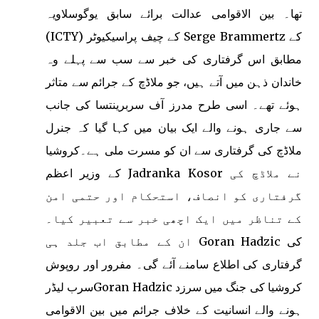
تھا۔ بین الاقوامی عدالت برائے سابق یوگوسلاویہ
(ICTY) کے چیف پراسیکیوٹر Serge Brammertz کے
مطابق اس گرفتاری کی خبر سے سب سے پہلے وہ
خاندان ذہن میں آتے ہیں، جو ملاڈچ کے جرائم سے متاثر
ہوئے تھے۔ اسی طرح مدرز آف سربرینتسا کی جانب
سے جاری ہونے والے ایک بیان میں کہا گیا کہ جنرل
ملاڈچ کی گرفتاری سے ان کو مسرت ملی ہے۔کروشیا
کے وزیر اعظم Jadranka Kosor نے ملاڈچ کی
گرفتاری کو انصاف، استحکام اور حتمی امن
کے تناظر میں ایک اچھی خبر سے تعبیر کیا۔
ان کے مطابق اب جلد ہی Goran Hadzic کی
گرفتاری کی اطلاع سامنے آئے گی۔ مفرور اور روپوش
سرب لیڈرGoran Hadzic کروشیا کی جنگ میں سرزد
ہونے والے انسانیت کے خلاف جرائم میں بین الاقوامی