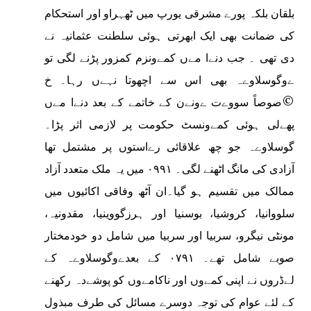
بلقان بلکہ پورے مشرقی یورپ میں ٹھہراو اور استحکام
کی ضمانت بھی ایک ابھرتی ہوئی سلطنت عثمانیہ نے
دی تھی ۔ جب دنےا مےں کمےونزم کمزور پڑنے لگی تو
ےوگوسلاوےہ بھی اس سے اچھوتا نہےں رہا۔ خ
©صوصاً سووےت ےونےن کے خاتمے کے بعد دنےا مےں
پھےلی ہوئی کمےونسٹ حکومت پر لازمی اثر پڑا۔
گوسلاوےہ جو چھ علاقائی رےاستوں پر مشتمل تھا
آزادی کی مانگ اٹھنے لگی۔ ۰۹۹۱ میں یہ ملک متعدد آزاد
ممالک میں تقسیم ہو گیا۔ان آٹھ وفاقی اکائیوں میں
سلووانیا، کروشیا، بوسنیا اور ہرزگووینیا، مقدونیہ،
مونٹی نیگرو، سربیا اور سربیا میں شامل دو خودمختار
صوبے شامل تھے۔ ۰۷۹۱ کے بعدےوگوسلاوےہ کے
لےڈروں نے اپنی کمےوں اور ناکامےوں کو پوشےدہ رکھنے
کے لئے عوام کی توجہ دوسرے مسائل کی طرف مبذول