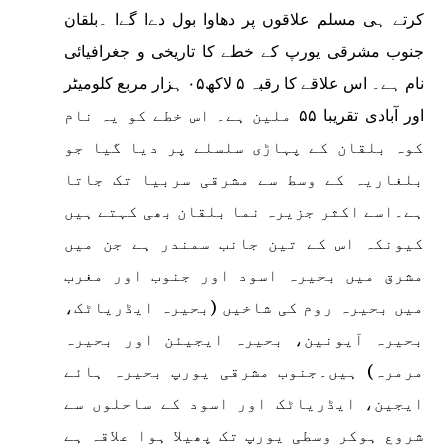
کرتے ہی مسلم علاقوں پر دھاوا بول دےا گےا ۔بلقان
جنوب مشرقی یورپ کے خطے کا تاریخی و جغرافیائی
نام ہے۔ اس علاقے کا رقبہ ۵ لاکھ۰۵ ہزار مربع کلومیٹر
اور آبادی تقریبا ۵۵ ملین ہے۔ اس خطے کو یہ نام
کوہ بلقان کے پہاڑی سلسلے پر دیا گیا جو
بلغاریہ کے وسط سے مشرقی سربیا تک جاتا
ہے۔اسے اکثر جزیرہ نما بلقان بھی کہتے ہیں
کیونکہ اس کے تین جانب سمندر ہے جن میں
مشرق میں بحیرہ اسود اور جنوب اور مغرب
میں بحیرہ روم کی شاخیں (بحیرہ ایڈریاٹک،
بحیرہ آیونین، بحیرہ ایجیئن اور بحیرہ
مرمرہ) ہیں۔جنوب مشرقی یورپ بحیرہ ہائے
ایجین، ایڈریاٹک اور اسود کے ساحلوں سے
شروع ہوکر وسطی یورپ تک پھیلا ہوا علاقہ ہے