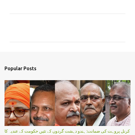
C
o
m
m
e
n
Popular Posts
t
s
کرنل پروہت کی ضمانت: ہندو دہشت گردوں کے تئیں حکومت کے عندیہ کا