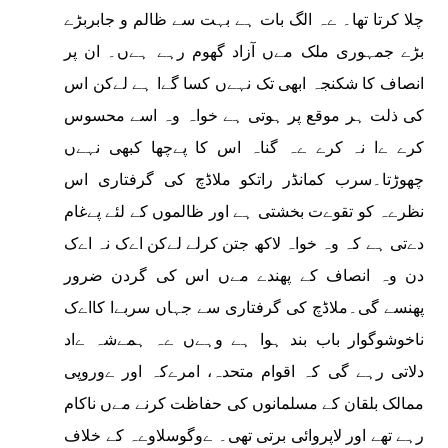
چلا کرتا تھا۔ ےہ الگ بات ہے بہت سے ظالم و جابربڑے
بڑے جمہوری ملک مےں آزاد گھوم رہے ہےں۔ ان پر
انصاف کا شکنجہ ابھی تک نہےں کسا گےا ہے لےکن اس
کی ذلت ہر موقع پر ہوتی ہے خواہ وہ اسے محسوس
کرے ےا نہ کرے ےہ گناہ اس کا پےچھا کبھی نہےں
چھوڑتا۔سرب کمانڈر راتکو ملاڈچ کی گرفتاری اس
نظرےہ کو تقوےت بخشتی ہے اور ظالموں کے لئے پےغام
دےتی ہے کہ وہ خواہ لاکھ جتن کرلے لےکن اےک نہ اےک
دن وہ انصاف کے پھندے مےں اس کی گردن ضرور
پھنسے گی۔ملاڈچ کی گرفتاری سے جہاں سربےا کااےک
ناخوشوگوار باب بند ہوا ہے وہےں ےہ ہمےشہ ےاد
دلاتی رہے گی کہ اقوام متحدہ، امرےکہ اور ےوروپی
ممالک بلقان کے مسلمانوں کی حفاظت کرنے مےں ناکام
رہے تھے اور لاپروائی برتی تھی۔ ےوگوسلاوےہ کے خلاف