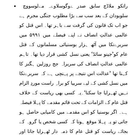
راتکو ملاڈچ سابق صدر ےوگوسلاوےہ مےلوسووچ
سلوبودان کے بعد سب سے بڑا مطلوب جنگی مجرم ہے
جو اب تک قانون کی گرفت سے باہر تھا۔ اس قتل کو
عالمی عدالتِ انصاف نے اپنے فیصلے میں ۵۹۹۱ میں
سربرےنکا میں آٹھ ہزار بوسنیائی مسلمانوں کے قتل
عام کو’جینو سائڈ‘ یعنی نسل کشی قرار دیا تھا۔ تاہم
عالمی عدالتِ انصاف کی سربراہ جج روزلین ہگنز کا
کہنا تھا ’عدالت اس نتیجے پر پہنچی ہے کہ سربرےنکا
میں نسل کشی کے لیے سربیا کو براہِ راست موردِ الزام
نہیں ٹھہرایا جا سکتا‘۔یہ کسی بھی ریاست کے خلاف
قتل عام کے الزامات کے تحت قائم مقدمے کا پہلا فیصلہ
ہے۔ اگر بوسنیا کو اس مقدمے میں کامیابی حاصل ہو
جاتی تو یہ پہلا موقع ہوتا کہ کسی شخص یا گروہ کے
بجائے ریاست کو قتل عام کا ذمہ دار ٹھہرایا جاتا اور