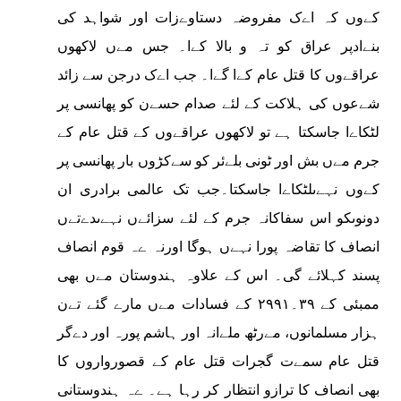
کےوں کہ اےک مفروضہ دستاوےزات اور شواہد کی
بنےادپر عراق کو تہ و بالا کےا۔ جس مےں لاکھوں
عراقےوں کا قتل عام کےا گےا۔ جب اےک درجن سے زائد
شےعوں کی ہلاکت کے لئے صدام حسےن کو پھانسی پر
لٹکاےا جاسکتا ہے تو لاکھوں عراقےوں کے قتل عام کے
جرم مےں بش اور ٹونی بلےئر کو سےکڑوں بار پھانسی پر
کےوں نہےںلٹکاےا جاسکتا۔جب تک عالمی برادری ان
دونوںکو اس سفاکانہ جرم کے لئے سزائےں نہےںدےتےں
انصاف کا تقاضہ پورا نہےں ہوگا اورنہ ےہ قوم انصاف
پسند کہلائے گی۔ اس کے علاوہ ہندوستان مےں بھی
ممبئی کے ۳۹۔۲۹۹۱ کے فسادات مےں مارے گئے تےن
ہزار مسلمانوں، مےرٹھ ملےانہ اور ہاشم پورہ اور دےگر
قتل عام سمےت گجرات قتل عام کے قصورواروں کا
بھی انصاف کا ترازو انتظار کر رہا ہے۔ ےہ ہندوستانی