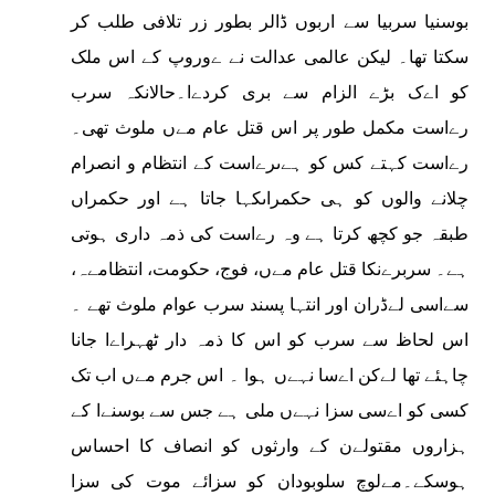
بوسنیا سربیا سے اربوں ڈالر بطور زر تلافی طلب کر
سکتا تھا۔ لیکن عالمی عدالت نے ےوروپ کے اس ملک
کو اےک بڑے الزام سے بری کردےا۔حالانکہ سرب
رےاست مکمل طور پر اس قتل عام مےں ملوث تھی۔
رےاست کہتے کس کو ہےںرےاست کے انتظام و انصرام
چلانے والوں کو ہی حکمراںکہا جاتا ہے اور حکمراں
طبقہ جو کچھ کرتا ہے وہ رےاست کی ذمہ داری ہوتی
ہے۔ سربرےنکا قتل عام مےں، فوج، حکومت، انتظامےہ،
سےاسی لےڈران اور انتہا پسند سرب عوام ملوث تھے ۔
اس لحاظ سے سرب کو اس کا ذمہ دار ٹھہراےا جانا
چاہئے تھا لےکن اےسا نہےں ہوا ۔ اس جرم مےں اب تک
کسی کو اےسی سزا نہےں ملی ہے جس سے بوسنےا کے
ہزاروں مقتولےن کے وارثوں کو انصاف کا احساس
ہوسکے۔مےلوچ سلوبودان کو سزائے موت کی سزا