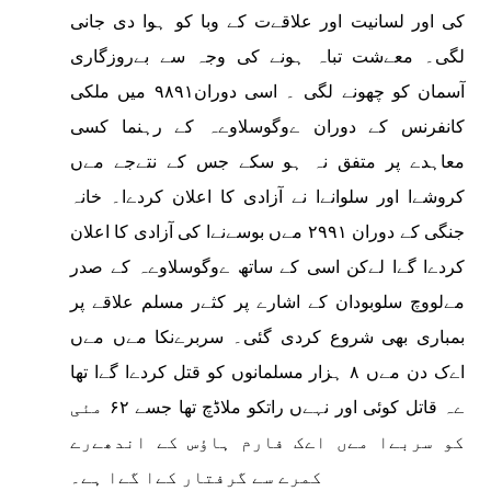
کی اور لسانیت اور علاقےت کے وبا کو ہوا دی جانی
لگی۔ معےشت تباہ ہونے کی وجہ سے بےروزگاری
آسمان کو چھونے لگی ۔ اسی دوران۹۸۹۱ میں ملکی
کانفرنس کے دوران ےوگوسلاوےہ کے رہنما کسی
معاہدے پر متفق نہ ہو سکے جس کے نتےجے مےں
کروشےا اور سلوانےا نے آزادی کا اعلان کردےا۔ خانہ
جنگی کے دوران ۲۹۹۱ مےں بوسےنےا کی آزادی کا اعلان
کردےا گےا لےکن اسی کے ساتھ ےوگوسلاوےہ کے صدر
مےلووچ سلوبودان کے اشارے پر کثےر مسلم علاقے پر
بمباری بھی شروع کردی گئی۔ سربرےنکا مےں مےں
اےک دن مےں ۸ ہزار مسلمانوں کو قتل کردےا گےا تھا
ےہ قاتل کوئی اور نہےں راتکو ملاڈچ تھا جسے ۶۲ مئی
کو سربےا مےں اےک فارم ہاﺅس کے اندھےرے
کمرے سے گرفتار کےا گےا ہے۔