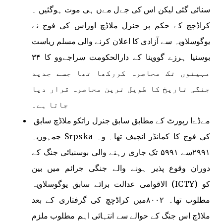
سنائی گئی لیکن اس کی جےل مےں ہی موت ہوگئیں ۔
کراڈچچ کے حکم پر جنرل ملاڈچ اوراس کی فوج نے
یوگوسلاویہ سے آزادی کا اعلان کرنے والی مسلم ریاست
بوسنیا ہرزے گووینا کے دارالحکومت سراجےوو کا ۳۴
مہینوں تک محاصرہ کررکھا تھا جسے جدید
جنگی تاریخ کا طویل ترین محاصرہ قرار دیا
جاتا ہے۔
مےڈےا رپورٹ کے مطابق سابق جنرل راتکو ملاڈچ سابق
جمہوریہ Srpska کی فوج کا کمانڈر انچیف تھا۔ وہ
۲۹۹۱سے ۵۹۹۱ تک جاری رہنے والی بوسنیائی جنگ کے
دوران وقوع پذیر ہونے والے جنگی جرائم میں بین
الاقوامی عدالت برائے سابق یوگوسلاویہ (ICTY) کو
مطلوب تھا۔ ۸۰۰۲میں کراڈچچ کی گرفتاری کے بعد
ملاڈچ اس جنگ کے حوالے سے انتہائی اہم مطلوب ملزم