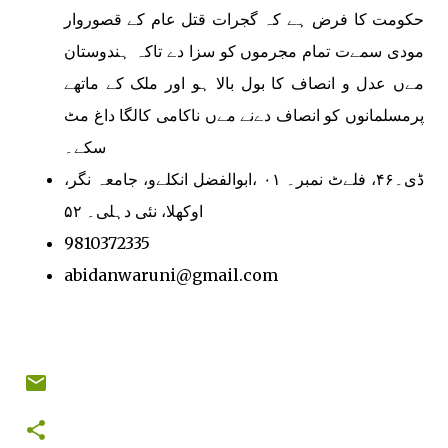
حکومت کا فرض ہے کہ گجرات قتل عام کے قصوروار
مودی سمےت تمام مجرموں کو سزا دے تاکہ ہندوستان
مےں عدل و انصاف کا بول بالا ہو اور ملک کے ماتھے
پرمسلمانوں کو انصاف دےنے مےں ناکامی کالگا داغ مٹ
سکے۔
ڈی۔۴۶، فلےٹ نمبر۔ ۰۱ ،ابوالفضل انکلےو، جامعہ نگر،
اوکھلا، نئی دہلی۔ ۵۲
9810372335
abidanwaruni@gmail.com